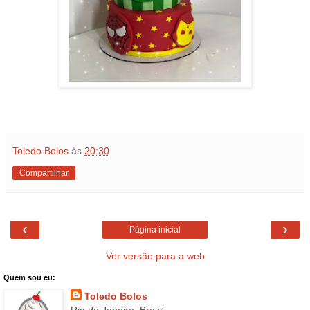
Toledo Bolos
às
20:30
Compartilhar
‹
›
Página inicial
Ver versão para a web
Quem sou eu:
Toledo Bolos
Rio de Janeiro, Brazil