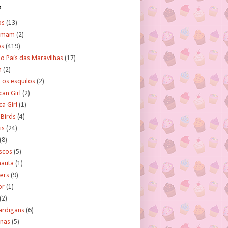
s
os
(13)
amam
(2)
os
(419)
no País das Maravilhas
(17)
n
(2)
e os esquilos
(2)
an Girl
(2)
a Girl
(1)
 Birds
(4)
is
(24)
(8)
scos
(5)
nauta
(1)
ers
(9)
or
(1)
(2)
ardigans
(6)
inas
(5)