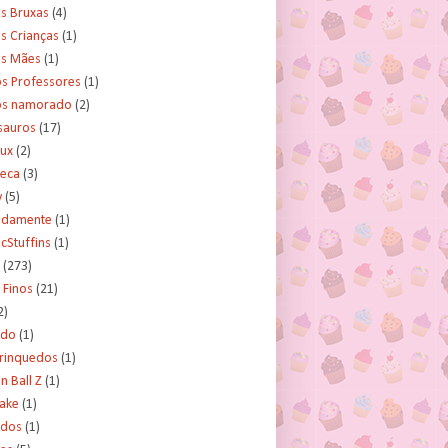
s Bruxas
(4)
s Crianças
(1)
as Mães
(1)
os Professores
(1)
os namorado
(2)
sauros
(17)
rux
(2)
teca
(3)
y
(5)
tidamente
(1)
cStuffins
(1)
(273)
 Finos
(21)
2)
ado
(1)
Brinquedos
(1)
 Ball Z
(1)
Cake
(1)
ados
(1)