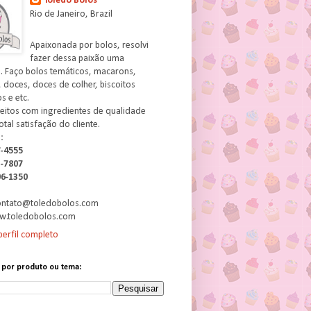
Toledo Bolos
Rio de Janeiro, Brazil
Apaixonada por bolos, resolvi
fazer dessa paixão uma
. Faço bolos temáticos, macarons,
 doces, doces de colher, biscoitos
 e etc.
feitos com ingredientes de qualidade
otal satisfação do cliente.
:
7-4555
3-7807
06-1350
contato@toledobolos.com
w.toledobolos.com
erfil completo
 por produto ou tema: