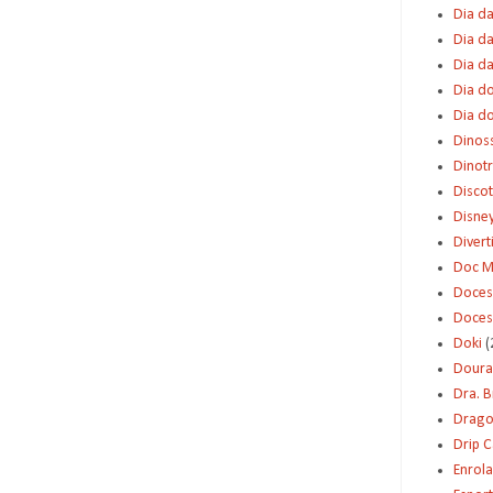
Dia da
Dia da
Dia d
Dia d
Dia d
Dinos
Dinot
Disco
Disne
Diver
Doc M
Doces
Doces
Doki
(
Dour
Dra. 
Dragon
Drip 
Enrol