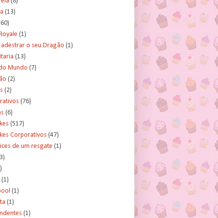
rela
(8)
a
(13)
(60)
Royale
(1)
adestrar o seu Dragão
(1)
taria
(13)
do Mundo
(7)
ão
(2)
s
(2)
rativos
(76)
as
(6)
kes
(517)
kes Corporativos
(47)
ices de um resgate
(1)
3)
)
(1)
ool
(1)
ta
(1)
ndentes
(1)