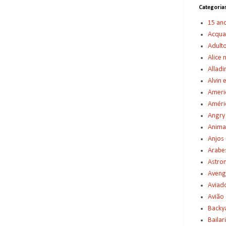
Categoria
15 an
Acqu
Adult
Alice 
Alladi
Alvin 
Americ
Améric
Angry
Anima
Anjos
Arabe
Astro
Aveng
Aviad
Avião
Backy
Bailar