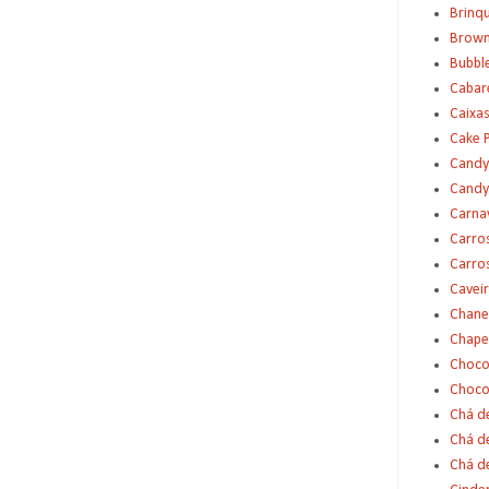
Brinq
Brown
Bubbl
Cabar
Caixas
Cake 
Candy
Candy
Carna
Carro
Carro
Cavei
Chane
Chape
Choco
Choco
Chá d
Chá d
Chá de