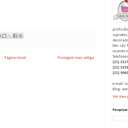
profissão
cupcakes,
decorados
Eles são 
visando t
Telefones
Página inicial
Postagem mais antiga
(21) 321
(21) 335
(21) 996
e-mail: 
blog: ww
Ver meu p
Pesquisar