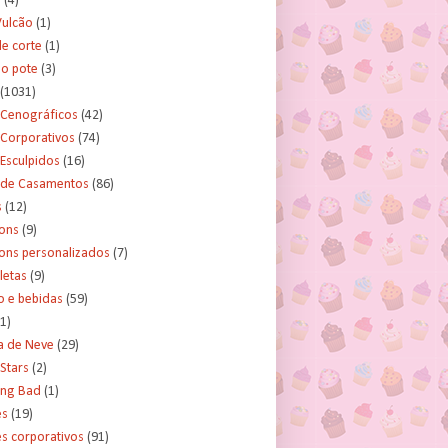
s
(4)
Vulcão
(1)
e corte
(1)
no pote
(3)
(1031)
 Cenográficos
(42)
 Corporativos
(74)
Esculpidos
(16)
 de Casamentos
(86)
s
(12)
ons
(9)
ns personalizados
(7)
letas
(9)
o e bebidas
(59)
(1)
a de Neve
(29)
Stars
(2)
ing Bad
(1)
es
(19)
s corporativos
(91)