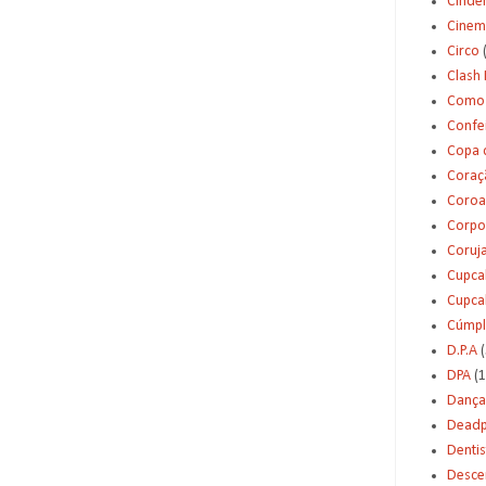
Cinde
Cinem
Circo
Clash 
Como 
Confei
Copa 
Coraç
Coroa
Corpo
Coruj
Cupca
Cupca
Cúmpl
D.P.A
(
DPA
(1
Dança
Deadp
Dentis
Desce