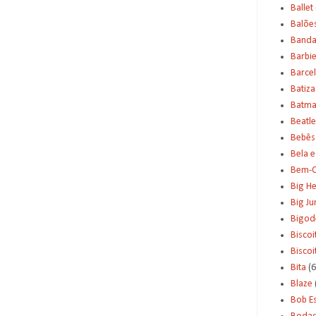
Ballet
Balõe
Banda
Barbi
Barce
Batiz
Batm
Beatle
Bebês
Bela e
Bem-C
Big H
Big J
Bigod
Biscoi
Bisco
Bita
(6
Blaze
Bob E