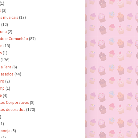
(1)
s
(3)
s musicais
(13)
e
(12)
lona
(2)
ado e Comunhão
(87)
an
(13)
s
(1)
(176)
 a Fera
(8)
asados
(44)
ero
(2)
ump
(1)
e
(4)
tos Corporativos
(8)
itos decorados
(170)
)
(1)
sponja
(5)