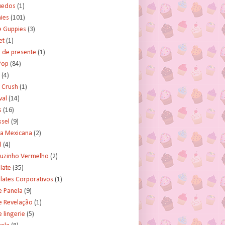
uedos
(1)
ies
(101)
e Guppies
(3)
et
(1)
 de presente
(1)
Pop
(84)
(4)
 Crush
(1)
val
(14)
s
(16)
ssel
(9)
ra Mexicana
(2)
l
(4)
uzinho Vermelho
(2)
late
(35)
lates Corporativos
(1)
e Panela
(9)
e Revelação
(1)
 lingerie
(5)