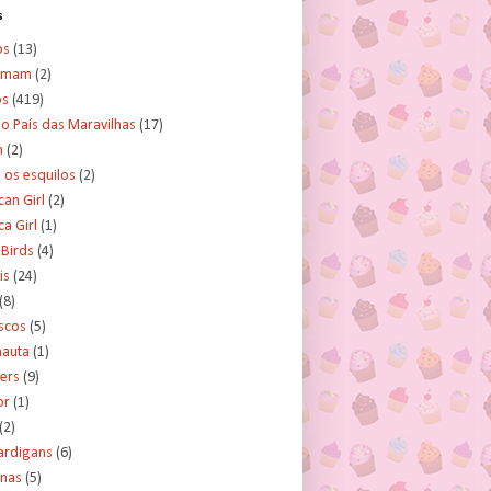
s
os
(13)
amam
(2)
os
(419)
no País das Maravilhas
(17)
n
(2)
e os esquilos
(2)
an Girl
(2)
a Girl
(1)
 Birds
(4)
is
(24)
(8)
scos
(5)
nauta
(1)
ers
(9)
or
(1)
(2)
ardigans
(6)
inas
(5)