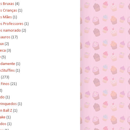
s Bruxas
(4)
s Crianças
(1)
as Mães
(1)
os Professores
(1)
os namorado
(2)
sauros
(17)
rux
(2)
teca
(3)
y
(5)
tidamente
(1)
cStuffins
(1)
(273)
 Finos
(21)
2)
ado
(1)
Brinquedos
(1)
 Ball Z
(1)
Cake
(1)
ados
(1)