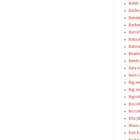
Ballet
Balõe
Banda
Barbi
Barce
Batiz
Batm
Beatle
Bebês
Bela e
Bem-C
Big H
Big J
Bigod
Biscoi
Bisco
Bita
(6
Blaze
Bob E