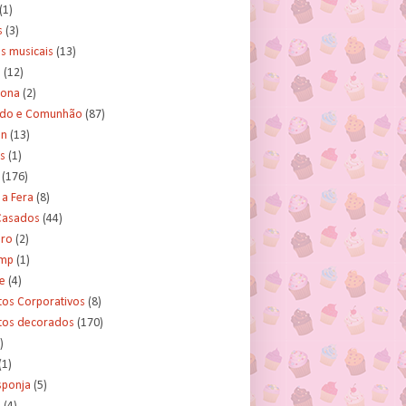
(1)
s
(3)
s musicais
(13)
e
(12)
lona
(2)
ado e Comunhão
(87)
an
(13)
s
(1)
(176)
 a Fera
(8)
asados
(44)
ero
(2)
ump
(1)
e
(4)
tos Corporativos
(8)
itos decorados
(170)
)
(1)
sponja
(5)