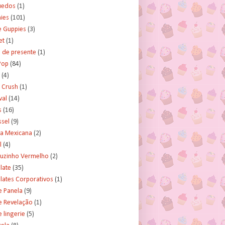
uedos
(1)
ies
(101)
e Guppies
(3)
et
(1)
 de presente
(1)
Pop
(84)
(4)
 Crush
(1)
val
(14)
s
(16)
ssel
(9)
ra Mexicana
(2)
l
(4)
uzinho Vermelho
(2)
late
(35)
lates Corporativos
(1)
e Panela
(9)
e Revelação
(1)
 lingerie
(5)