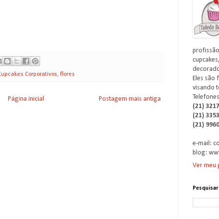
profissão
cupcakes,
decorados
Cupcakes Corporativos
,
flores
Eles são 
visando t
Telefones
Página inicial
Postagem mais antiga
(21) 321
(21) 335
(21) 996
e-mail: 
blog: ww
Ver meu p
Pesquisar