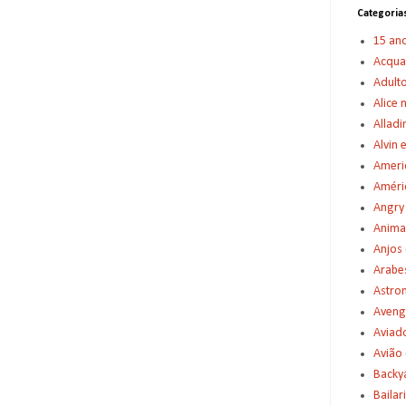
Categoria
15 an
Acqu
Adult
Alice 
Alladi
Alvin 
Americ
Améric
Angry
Anima
Anjos
Arabe
Astro
Aveng
Aviad
Avião
Backy
Bailar