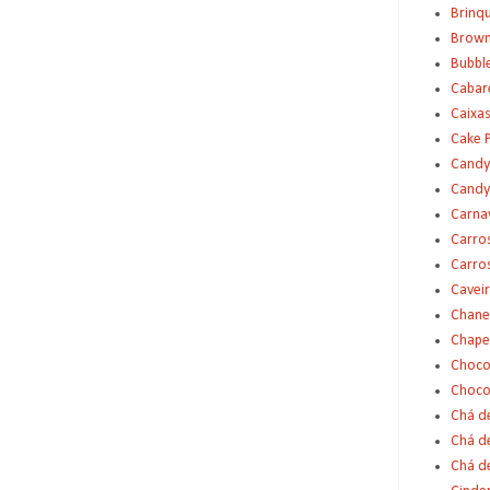
Brinq
Brown
Bubbl
Cabar
Caixas
Cake 
Candy
Candy
Carna
Carro
Carro
Cavei
Chane
Chape
Choco
Choco
Chá d
Chá d
Chá de