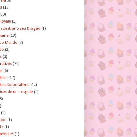
rela
(8)
a
(13)
(60)
Royale
(1)
adestrar o seu Dragão
(1)
taria
(13)
do Mundo
(7)
ão
(2)
s
(2)
rativos
(76)
as
(6)
kes
(517)
kes Corporativos
(47)
ices de um resgate
(1)
3)
)
(1)
ool
(1)
ta
(1)
ndentes
(1)