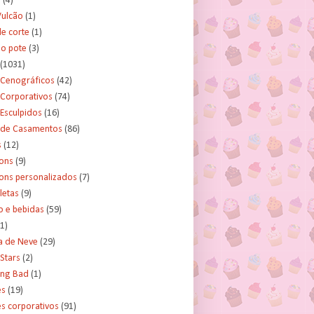
s
(4)
Vulcão
(1)
e corte
(1)
no pote
(3)
(1031)
 Cenográficos
(42)
 Corporativos
(74)
Esculpidos
(16)
 de Casamentos
(86)
s
(12)
ons
(9)
ns personalizados
(7)
letas
(9)
o e bebidas
(59)
(1)
a de Neve
(29)
Stars
(2)
ing Bad
(1)
es
(19)
s corporativos
(91)