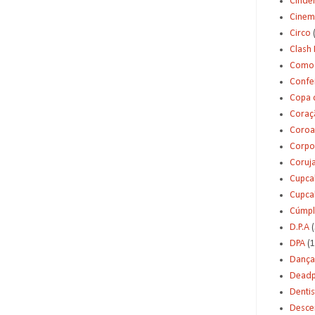
Cinde
Cinem
Circo
Clash 
Como 
Confei
Copa 
Coraç
Coroa
Corpo
Coruj
Cupca
Cupca
Cúmpl
D.P.A
(
DPA
(1
Dança
Deadp
Dentis
Desce