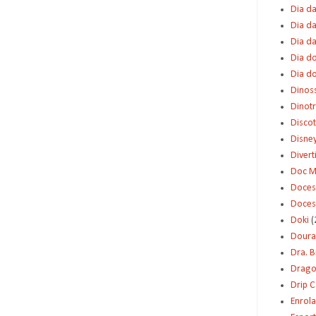
Dia da
Dia da
Dia d
Dia d
Dia d
Dinos
Dinot
Disco
Disne
Diver
Doc M
Doces
Doces
Doki
(
Dour
Dra. 
Dragon
Drip 
Enrol