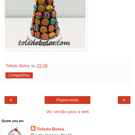
Toledo Bolos
às
22:08
Compartilhar
‹
›
Página inicial
Ver versão para a web
Quem sou eu:
Toledo Bolos
Rio de Janeiro, Brazil