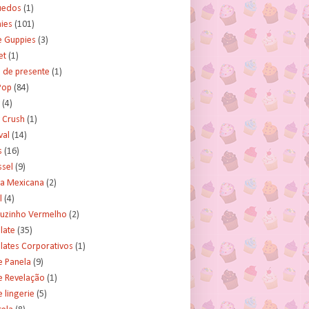
uedos
(1)
ies
(101)
e Guppies
(3)
et
(1)
 de presente
(1)
Pop
(84)
(4)
 Crush
(1)
val
(14)
s
(16)
ssel
(9)
ra Mexicana
(2)
l
(4)
uzinho Vermelho
(2)
late
(35)
lates Corporativos
(1)
e Panela
(9)
e Revelação
(1)
 lingerie
(5)