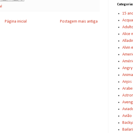
Categoria
al
15 an
Acqu
Página inicial
Postagem mais antiga
Adult
Alice 
Alladi
Alvin 
Americ
Améric
Angry
Anima
Anjos
Arabe
Astro
Aveng
Aviad
Avião
Backy
Bailar