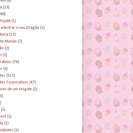
rela
(8)
a
(13)
(60)
Royale
(1)
adestrar o seu Dragão
(1)
taria
(13)
do Mundo
(7)
ão
(2)
s
(2)
rativos
(76)
as
(6)
kes
(517)
kes Corporativos
(47)
ices de um resgate
(1)
3)
)
(1)
ool
(1)
ta
(1)
ndentes
(1)