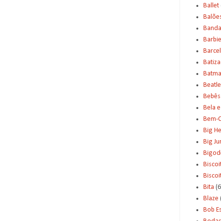
Ballet
Balõe
Banda
Barbi
Barce
Batiz
Batm
Beatle
Bebês
Bela e
Bem-C
Big H
Big J
Bigod
Biscoi
Bisco
Bita
(6
Blaze
Bob E