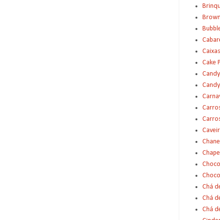
Brinq
Brown
Bubbl
Cabar
Caixas
Cake 
Candy
Candy
Carna
Carro
Carro
Cavei
Chane
Chape
Choco
Choco
Chá d
Chá d
Chá de