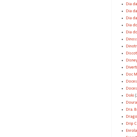
Dia da
Dia da
Dia d
Dia d
Dia d
Dinos
Dinot
Disco
Disne
Diver
Doc M
Doces
Doces
Doki
(
Dour
Dra. 
Dragon
Drip 
Enrol