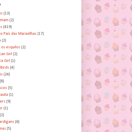
s
os
(13)
amam
(2)
os
(419)
no País das Maravilhas
(17)
n
(2)
e os esquilos
(2)
an Girl
(2)
a Girl
(1)
 Birds
(4)
is
(24)
(8)
scos
(5)
nauta
(1)
ers
(9)
or
(1)
(2)
ardigans
(6)
inas
(5)