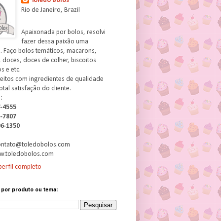
Toledo Bolos
Rio de Janeiro, Brazil
Apaixonada por bolos, resolvi
fazer dessa paixão uma
. Faço bolos temáticos, macarons,
 doces, doces de colher, biscoitos
 e etc.
feitos com ingredientes de qualidade
otal satisfação do cliente.
:
7-4555
3-7807
06-1350
contato@toledobolos.com
w.toledobolos.com
erfil completo
 por produto ou tema: