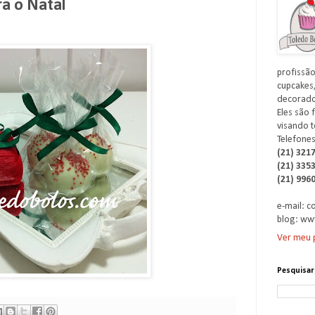
ra o Natal
profissão
cupcakes,
decorados
Eles são 
visando t
Telefones
(21) 321
(21) 335
(21) 996
e-mail: 
blog: ww
Ver meu p
Pesquisar