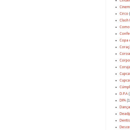
Cinde
Cinem
Circo
Clash 
Como 
Confei
Copa 
Coraç
Coroa
Corpo
Coruj
Cupca
Cupca
Cúmpl
D.P.A
(
DPA
(1
Dança
Deadp
Dentis
Desce