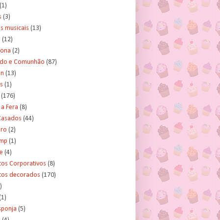
(1)
s
(3)
s musicais
(13)
e
(12)
lona
(2)
ado e Comunhão
(87)
an
(13)
s
(1)
(176)
 a Fera
(8)
asados
(44)
ero
(2)
ump
(1)
e
(4)
tos Corporativos
(8)
itos decorados
(170)
)
(1)
sponja
(5)