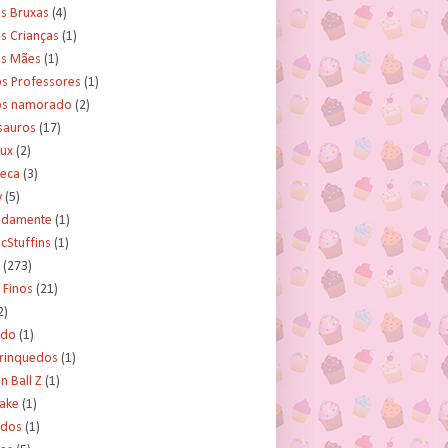
s Bruxas
(4)
s Crianças
(1)
as Mães
(1)
os Professores
(1)
os namorado
(2)
sauros
(17)
rux
(2)
teca
(3)
y
(5)
tidamente
(1)
cStuffins
(1)
(273)
 Finos
(21)
2)
ado
(1)
Brinquedos
(1)
 Ball Z
(1)
Cake
(1)
ados
(1)