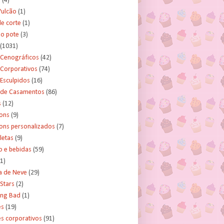
s
(4)
Vulcão
(1)
e corte
(1)
no pote
(3)
(1031)
 Cenográficos
(42)
 Corporativos
(74)
Esculpidos
(16)
 de Casamentos
(86)
s
(12)
ons
(9)
ns personalizados
(7)
letas
(9)
o e bebidas
(59)
(1)
a de Neve
(29)
Stars
(2)
ing Bad
(1)
es
(19)
s corporativos
(91)