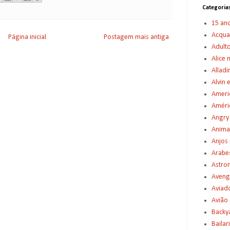
Categoria
15 an
Acqu
Página inicial
Postagem mais antiga
Adult
Alice 
Alladi
Alvin 
Americ
Améric
Angry
Anima
Anjos
Arabe
Astro
Aveng
Aviad
Avião
Backy
Bailar