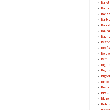
Ballet
Balõe
Banda
Barbi
Barce
Batiz
Batm
Beatle
Bebês
Bela e
Bem-C
Big H
Big J
Bigod
Biscoi
Bisco
Bita
(6
Blaze
Bob E