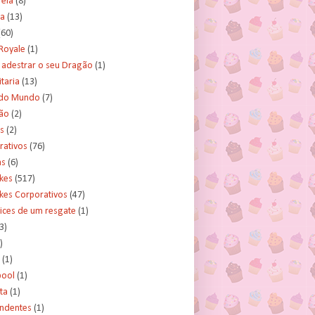
rela
(8)
a
(13)
(60)
Royale
(1)
adestrar o seu Dragão
(1)
taria
(13)
do Mundo
(7)
ão
(2)
s
(2)
rativos
(76)
as
(6)
kes
(517)
kes Corporativos
(47)
ices de um resgate
(1)
3)
)
(1)
ool
(1)
ta
(1)
ndentes
(1)