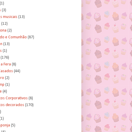
(1)
s
(3)
s musicais
(13)
e
(12)
lona
(2)
ado e Comunhão
(87)
an
(13)
s
(1)
(176)
 a Fera
(8)
asados
(44)
ero
(2)
ump
(1)
e
(4)
tos Corporativos
(8)
itos decorados
(170)
)
(1)
sponja
(5)