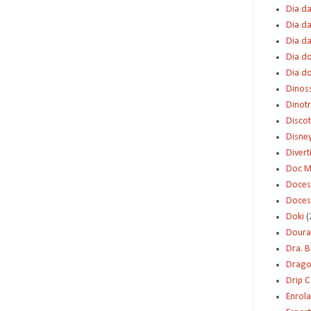
Dia da
Dia da
Dia d
Dia d
Dia d
Dinos
Dinot
Disco
Disne
Diver
Doc M
Doces
Doces
Doki
(
Dour
Dra. 
Dragon
Drip 
Enrol