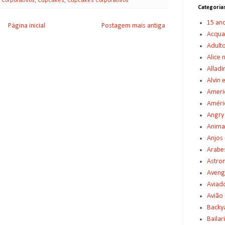
,
Corporativos
,
Cupcakes
,
Cupcakes Corporativos
Categoria
15 an
Página inicial
Postagem mais antiga
Acqu
Adult
Alice 
Alladi
Alvin 
Americ
Améric
Angry
Anima
Anjos
Arabe
Astro
Aveng
Aviad
Avião
Backy
Bailar