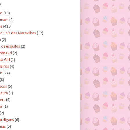
s
os
(13)
amam
(2)
os
(419)
no País das Maravilhas
(17)
n
(2)
e os esquilos
(2)
an Girl
(2)
a Girl
(1)
 Birds
(4)
is
(24)
(8)
scos
(5)
nauta
(1)
ers
(9)
or
(1)
(2)
ardigans
(6)
inas
(5)