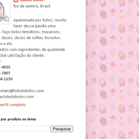
Toledo Bolos
Rio de Janeiro, Brazil
Apaixonada por bolos, resolvi
fazer dessa paixão uma
. Faço bolos temáticos, macarons,
 doces, doces de colher, biscoitos
 e etc.
feitos com ingredientes de qualidade
otal satisfação do cliente.
:
7-4555
3-7807
06-1350
contato@toledobolos.com
w.toledobolos.com
erfil completo
 por produto ou tema: