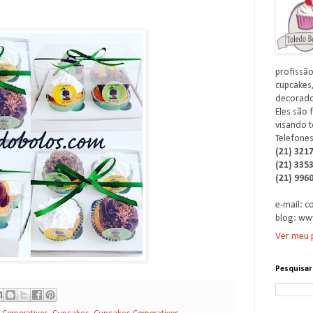
profissão
cupcakes,
decorados
Eles são 
visando t
Telefones
(21) 321
(21) 335
(21) 996
e-mail: 
blog: ww
Ver meu p
Pesquisar