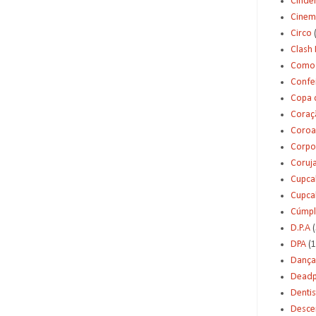
Cinde
Cinem
Circo
Clash 
Como 
Confei
Copa 
Coraç
Coroa
Corpo
Coruj
Cupca
Cupca
Cúmpl
D.P.A
(
DPA
(1
Dança
Deadp
Dentis
Desce