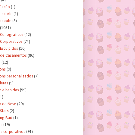
s
(4)
Vulcão
(1)
e corte
(1)
no pote
(3)
(1031)
 Cenográficos
(42)
 Corporativos
(74)
Esculpidos
(16)
 de Casamentos
(86)
s
(12)
ons
(9)
ns personalizados
(7)
letas
(9)
o e bebidas
(59)
(1)
a de Neve
(29)
Stars
(2)
ing Bad
(1)
es
(19)
s corporativos
(91)