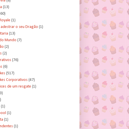
rela
(8)
a
(13)
(60)
Royale
(1)
adestrar o seu Dragão
(1)
taria
(13)
do Mundo
(7)
ão
(2)
s
(2)
rativos
(76)
as
(6)
kes
(517)
kes Corporativos
(47)
ices de um resgate
(1)
3)
)
(1)
ool
(1)
ta
(1)
ndentes
(1)