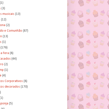
(1)
s
(3)
s musicais
(13)
e
(12)
lona
(2)
ado e Comunhão
(87)
an
(13)
s
(1)
(176)
 a Fera
(8)
asados
(44)
ero
(2)
ump
(1)
e
(4)
tos Corporativos
(8)
itos decorados
(170)
)
(1)
sponja
(5)