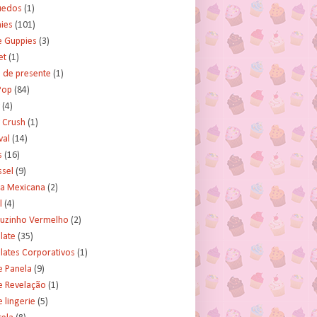
uedos
(1)
ies
(101)
e Guppies
(3)
et
(1)
 de presente
(1)
Pop
(84)
(4)
 Crush
(1)
val
(14)
s
(16)
ssel
(9)
ra Mexicana
(2)
l
(4)
uzinho Vermelho
(2)
late
(35)
lates Corporativos
(1)
e Panela
(9)
e Revelação
(1)
 lingerie
(5)