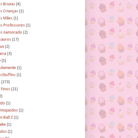
s Bruxas
(4)
s Crianças
(1)
as Mães
(1)
os Professores
(1)
os namorado
(2)
sauros
(17)
rux
(2)
teca
(3)
y
(5)
tidamente
(1)
cStuffins
(1)
(273)
 Finos
(21)
2)
ado
(1)
Brinquedos
(1)
 Ball Z
(1)
Cake
(1)
ados
(1)