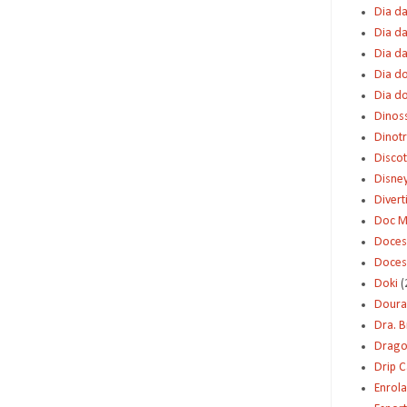
Dia da
Dia da
Dia d
Dia d
Dia d
Dinos
Dinot
Disco
Disne
Diver
Doc M
Doces
Doces
Doki
(
Dour
Dra. 
Dragon
Drip 
Enrol