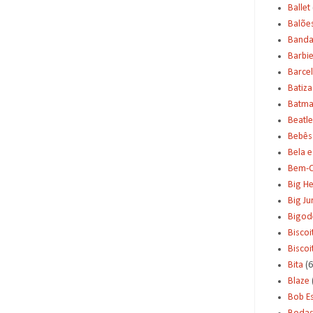
Ballet
Balõe
Banda
Barbi
Barce
Batiz
Batm
Beatle
Bebês
Bela e
Bem-C
Big H
Big J
Bigod
Biscoi
Bisco
Bita
(6
Blaze
Bob E