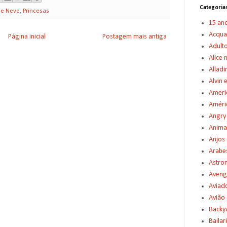
Categoria
de Neve
,
Princesas
15 an
Acqu
Página inicial
Postagem mais antiga
Adult
Alice 
Alladi
Alvin 
Americ
Améric
Angry
Anima
Anjos
Arabe
Astro
Aveng
Aviad
Avião
Backy
Bailar