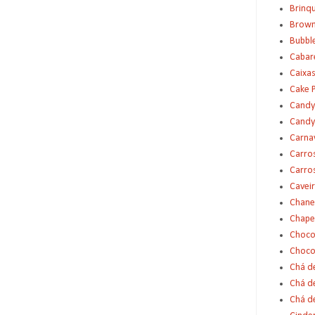
Brinq
Brown
Bubbl
Cabar
Caixas
Cake 
Candy
Candy
Carna
Carro
Carro
Cavei
Chane
Chape
Choco
Choco
Chá d
Chá d
Chá de