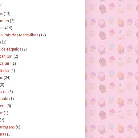
s
os
(13)
amam
(2)
os
(419)
no País das Maravilhas
(17)
n
(2)
e os esquilos
(2)
an Girl
(2)
a Girl
(1)
 Birds
(4)
is
(24)
(8)
scos
(5)
nauta
(1)
ers
(9)
or
(1)
(2)
ardigans
(6)
inas
(5)