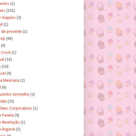
uedos
(1)
ies
(101)
e Guppies
(3)
et
(1)
 de presente
(1)
Pop
(84)
(4)
 Crush
(1)
val
(14)
s
(16)
ssel
(9)
ra Mexicana
(2)
l
(4)
uzinho Vermelho
(2)
late
(35)
lates Corporativos
(1)
e Panela
(9)
e Revelação
(1)
 lingerie
(5)