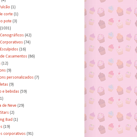
s
(4)
Vulcão
(1)
e corte
(1)
no pote
(3)
(1031)
 Cenográficos
(42)
 Corporativos
(74)
Esculpidos
(16)
 de Casamentos
(86)
s
(12)
ons
(9)
ns personalizados
(7)
letas
(9)
o e bebidas
(59)
(1)
a de Neve
(29)
Stars
(2)
ing Bad
(1)
es
(19)
s corporativos
(91)