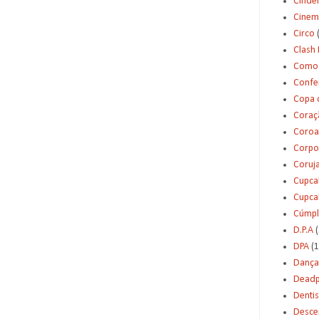
Cinde
Cinem
Circo
Clash 
Como 
Confei
Copa 
Coraç
Coroa
Corpo
Coruj
Cupca
Cupca
Cúmpl
D.P.A
(
DPA
(1
Dança
Deadp
Dentis
Desce