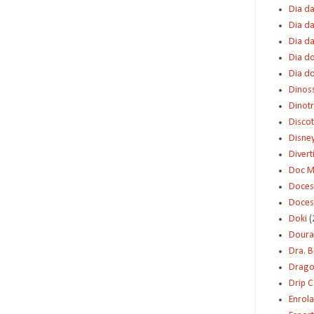
Dia da
Dia da
Dia d
Dia d
Dia d
Dinos
Dinot
Disco
Disne
Diver
Doc M
Doces
Doces
Doki
(
Dour
Dra. 
Dragon
Drip 
Enrol