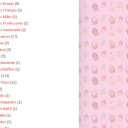
s Bruxas
(4)
s Crianças
(1)
as Mães
(1)
os Professores
(1)
os namorado
(2)
sauros
(17)
rux
(2)
teca
(3)
y
(5)
tidamente
(1)
cStuffins
(1)
(273)
 Finos
(21)
2)
ado
(1)
Brinquedos
(1)
 Ball Z
(1)
Cake
(1)
ados
(1)