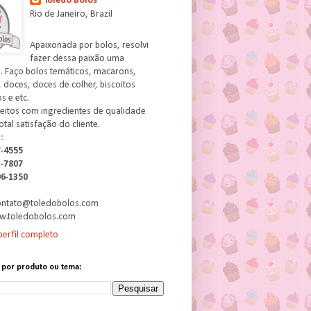
Toledo Bolos
Rio de Janeiro, Brazil
Apaixonada por bolos, resolvi
fazer dessa paixão uma
. Faço bolos temáticos, macarons,
 doces, doces de colher, biscoitos
 e etc.
feitos com ingredientes de qualidade
otal satisfação do cliente.
:
7-4555
3-7807
06-1350
contato@toledobolos.com
w.toledobolos.com
erfil completo
 por produto ou tema: