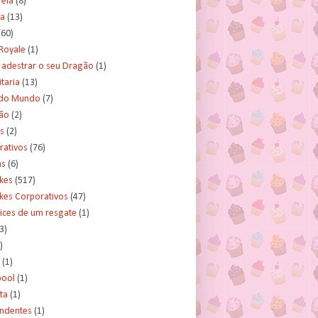
rela
(8)
a
(13)
(60)
Royale
(1)
adestrar o seu Dragão
(1)
taria
(13)
do Mundo
(7)
ão
(2)
s
(2)
rativos
(76)
as
(6)
kes
(517)
kes Corporativos
(47)
ices de um resgate
(1)
3)
)
(1)
ool
(1)
ta
(1)
ndentes
(1)