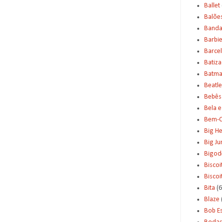
Ballet
Balõe
Banda
Barbi
Barce
Batiz
Batm
Beatle
Bebês
Bela e
Bem-C
Big H
Big J
Bigod
Biscoi
Bisco
Bita
(6
Blaze
Bob E