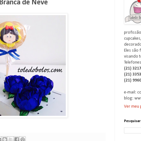
 Branca de Neve
profissão
cupcakes,
decorados
Eles são 
visando t
Telefones
(21) 321
(21) 335
(21) 996
e-mail: 
blog: ww
Ver meu p
Pesquisar