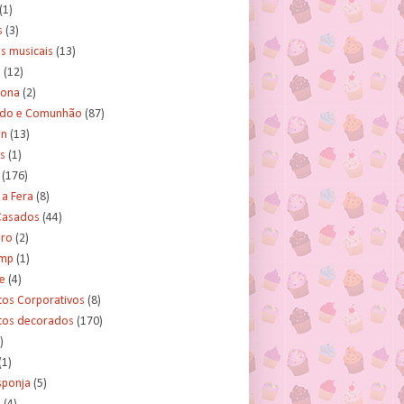
(1)
s
(3)
s musicais
(13)
e
(12)
lona
(2)
ado e Comunhão
(87)
an
(13)
s
(1)
(176)
 a Fera
(8)
asados
(44)
ero
(2)
ump
(1)
e
(4)
tos Corporativos
(8)
itos decorados
(170)
)
(1)
sponja
(5)