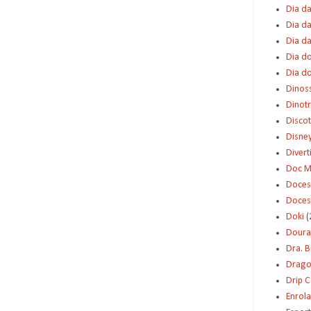
Dia da
Dia da
Dia d
Dia d
Dia d
Dinos
Dinot
Disco
Disne
Diver
Doc M
Doces
Doces
Doki
(
Dour
Dra. 
Dragon
Drip 
Enrol