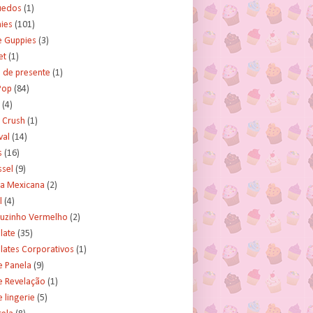
uedos
(1)
ies
(101)
e Guppies
(3)
et
(1)
 de presente
(1)
Pop
(84)
(4)
 Crush
(1)
val
(14)
s
(16)
ssel
(9)
ra Mexicana
(2)
l
(4)
uzinho Vermelho
(2)
late
(35)
lates Corporativos
(1)
e Panela
(9)
e Revelação
(1)
 lingerie
(5)