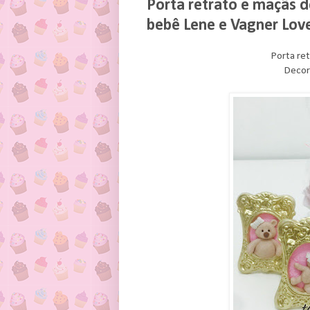
Porta retrato e maçãs d
bebê Lene e Vagner Lov
Porta ret
Decor