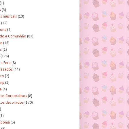
(1)
s
(3)
s musicais
(13)
e
(12)
lona
(2)
ado e Comunhão
(87)
an
(13)
s
(1)
(176)
 a Fera
(8)
asados
(44)
ero
(2)
ump
(1)
e
(4)
tos Corporativos
(8)
itos decorados
(170)
)
(1)
sponja
(5)