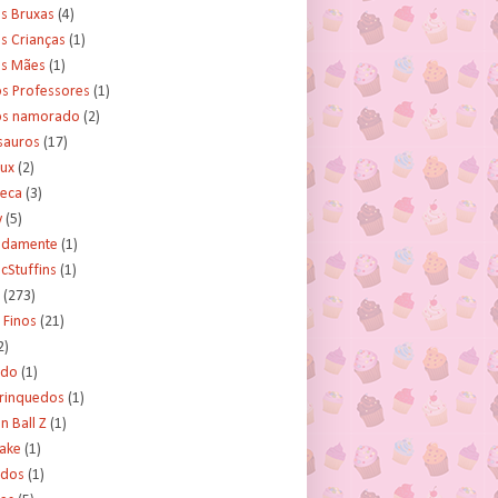
s Bruxas
(4)
s Crianças
(1)
as Mães
(1)
os Professores
(1)
os namorado
(2)
sauros
(17)
rux
(2)
teca
(3)
y
(5)
tidamente
(1)
cStuffins
(1)
(273)
 Finos
(21)
2)
ado
(1)
Brinquedos
(1)
 Ball Z
(1)
Cake
(1)
ados
(1)