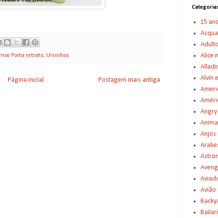
Categoria
15 an
Acqu
Adult
Alice 
mor
,
Porta retrato
,
Ursinhos
Alladi
Alvin 
Página inicial
Postagem mais antiga
Americ
Améric
Angry
Anima
Anjos
Arabe
Astro
Aveng
Aviad
Avião
Backy
Bailar