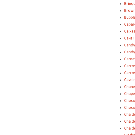
Brinq
Brown
Bubbl
Cabar
Caixas
Cake 
Candy
Candy
Carna
Carro
Carro
Cavei
Chane
Chape
Choco
Choco
Chá d
Chá d
Chá de