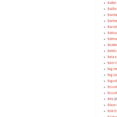
Ballet
Balõe
Banda
Barbi
Barce
Batiz
Batm
Beatle
Bebês
Bela e
Bem-C
Big H
Big J
Bigod
Biscoi
Bisco
Bita
(6
Blaze
Bob E