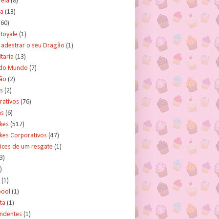
rela
(8)
a
(13)
(60)
Royale
(1)
adestrar o seu Dragão
(1)
taria
(13)
do Mundo
(7)
ão
(2)
s
(2)
rativos
(76)
as
(6)
kes
(517)
kes Corporativos
(47)
ices de um resgate
(1)
3)
)
(1)
ool
(1)
ta
(1)
ndentes
(1)