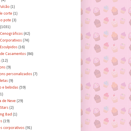
s
(4)
Vulcão
(1)
e corte
(1)
no pote
(3)
(1031)
 Cenográficos
(42)
 Corporativos
(74)
Esculpidos
(16)
 de Casamentos
(86)
s
(12)
ons
(9)
ns personalizados
(7)
letas
(9)
o e bebidas
(59)
(1)
a de Neve
(29)
Stars
(2)
ing Bad
(1)
es
(19)
s corporativos
(91)