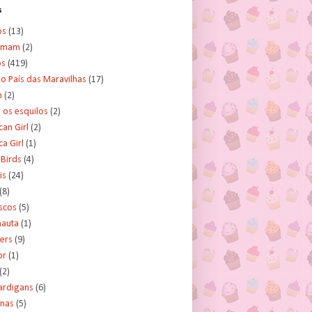
s
os
(13)
amam
(2)
os
(419)
no País das Maravilhas
(17)
n
(2)
e os esquilos
(2)
an Girl
(2)
a Girl
(1)
 Birds
(4)
is
(24)
(8)
scos
(5)
nauta
(1)
ers
(9)
or
(1)
(2)
ardigans
(6)
inas
(5)