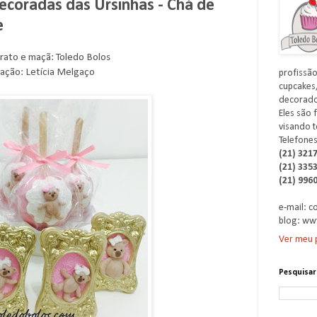
ecoradas das Ursinhas - Chá de
e
rato e maçã: Toledo Bolos
ação: Letícia Melgaço
profissão
cupcakes,
decorados
Eles são 
visando t
Telefones
(21) 321
(21) 335
(21) 996
e-mail: 
blog: ww
Ver meu p
Pesquisar