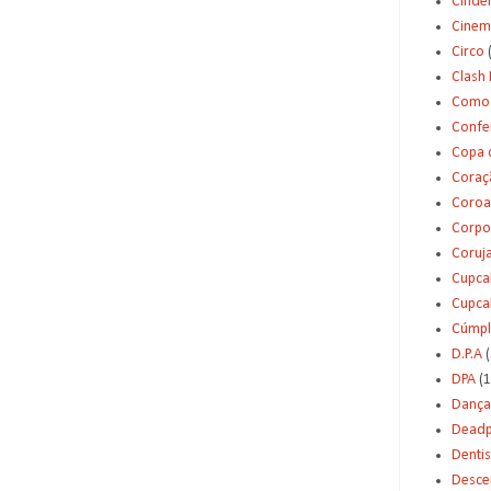
Cinde
Cinem
Circo
Clash 
Como 
Confei
Copa 
Coraç
Coroa
Corpo
Coruj
Cupca
Cupca
Cúmpl
D.P.A
(
DPA
(1
Dança
Deadp
Dentis
Desce