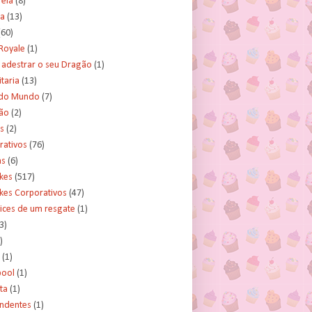
rela
(8)
a
(13)
(60)
Royale
(1)
adestrar o seu Dragão
(1)
taria
(13)
do Mundo
(7)
ão
(2)
s
(2)
rativos
(76)
as
(6)
kes
(517)
kes Corporativos
(47)
ices de um resgate
(1)
3)
)
(1)
ool
(1)
ta
(1)
ndentes
(1)