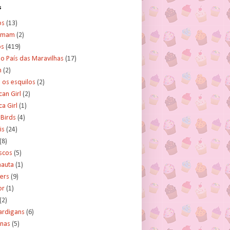
s
os
(13)
amam
(2)
os
(419)
no País das Maravilhas
(17)
n
(2)
e os esquilos
(2)
an Girl
(2)
a Girl
(1)
 Birds
(4)
is
(24)
(8)
scos
(5)
nauta
(1)
ers
(9)
or
(1)
(2)
ardigans
(6)
inas
(5)