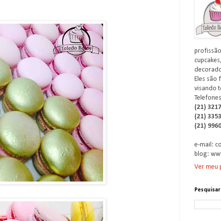
profissão
cupcakes,
decorados
Eles são 
visando t
Telefones
(21) 321
(21) 335
(21) 996
e-mail: 
blog: ww
Ver meu p
Pesquisar