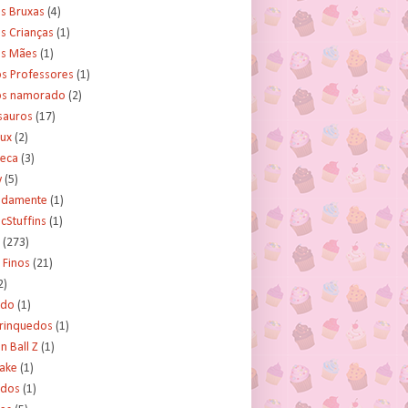
s Bruxas
(4)
s Crianças
(1)
as Mães
(1)
os Professores
(1)
os namorado
(2)
sauros
(17)
rux
(2)
teca
(3)
y
(5)
tidamente
(1)
cStuffins
(1)
(273)
 Finos
(21)
2)
ado
(1)
Brinquedos
(1)
 Ball Z
(1)
Cake
(1)
ados
(1)