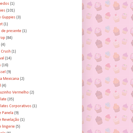
uedos
(1)
ies
(101)
e Guppies
(3)
et
(1)
 de presente
(1)
Pop
(84)
(4)
 Crush
(1)
val
(14)
s
(16)
ssel
(9)
ra Mexicana
(2)
l
(4)
uzinho Vermelho
(2)
late
(35)
lates Corporativos
(1)
e Panela
(9)
e Revelação
(1)
 lingerie
(5)