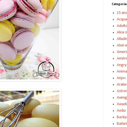
Categoria
15 an
Acqu
Adult
Alice 
Alladi
Alvin 
Americ
Améric
Angry
Anima
Anjos
Arabe
Astro
Aveng
Aviad
Avião
Backy
Bailar