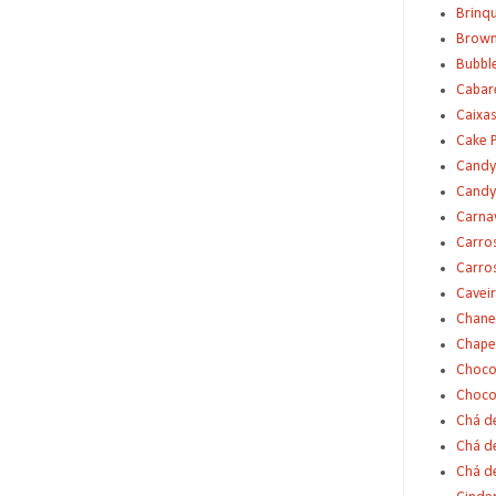
Brinq
Brown
Bubbl
Cabar
Caixas
Cake 
Candy
Candy
Carna
Carro
Carro
Cavei
Chane
Chape
Choco
Choco
Chá d
Chá d
Chá de