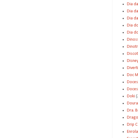
Dia da
Dia da
Dia d
Dia d
Dia d
Dinos
Dinot
Disco
Disne
Diver
Doc M
Doces
Doces
Doki
(
Dour
Dra. 
Dragon
Drip 
Enrol