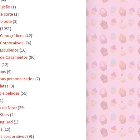
s
(4)
Vulcão
(1)
e corte
(1)
no pote
(3)
(1031)
 Cenográficos
(42)
 Corporativos
(74)
Esculpidos
(16)
 de Casamentos
(86)
s
(12)
ons
(9)
ns personalizados
(7)
letas
(9)
o e bebidas
(59)
(1)
a de Neve
(29)
Stars
(2)
ing Bad
(1)
es
(19)
s corporativos
(91)