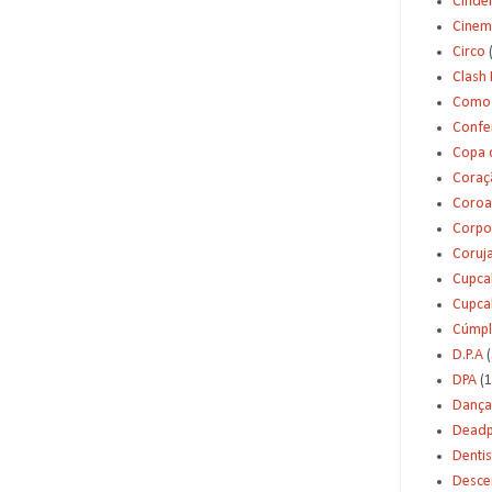
Cinde
Cinem
Circo
Clash 
Como 
Confei
Copa 
Coraç
Coroa
Corpo
Coruj
Cupca
Cupca
Cúmpl
D.P.A
(
DPA
(1
Dança
Deadp
Dentis
Desce