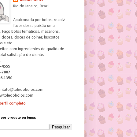
Toledo Bolos
Rio de Janeiro, Brazil
Apaixonada por bolos, resolvi
fazer dessa paixão uma
. Faço bolos temáticos, macarons,
 doces, doces de colher, biscoitos
 e etc.
feitos com ingredientes de qualidade
otal satisfação do cliente.
:
7-4555
3-7807
06-1350
contato@toledobolos.com
w.toledobolos.com
erfil completo
 por produto ou tema: