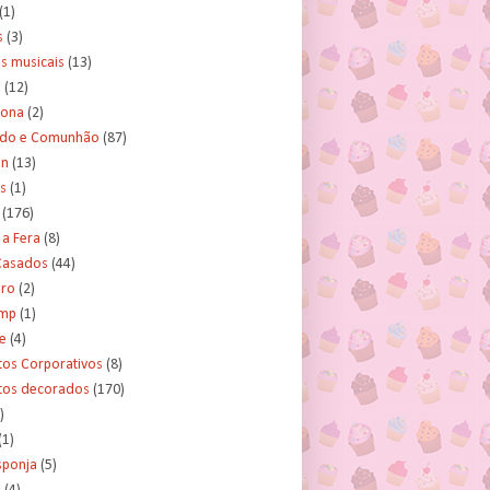
(1)
s
(3)
s musicais
(13)
e
(12)
lona
(2)
ado e Comunhão
(87)
an
(13)
s
(1)
(176)
 a Fera
(8)
asados
(44)
ero
(2)
ump
(1)
e
(4)
tos Corporativos
(8)
itos decorados
(170)
)
(1)
sponja
(5)