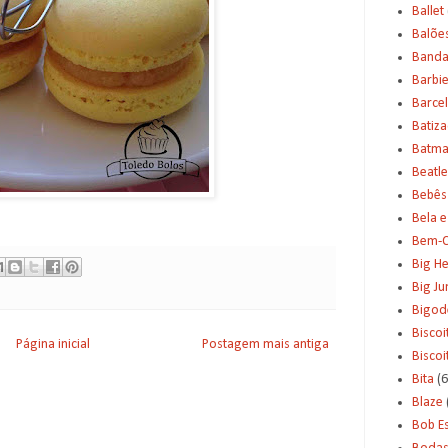
Ballet
Balõe
Banda
Barbi
Barce
Batiz
Batm
Beatle
Bebês
Bela e
Bem-C
Big H
Big J
Bigod
Biscoi
Página inicial
Postagem mais antiga
Bisco
Bita
(6
Blaze
Bob E