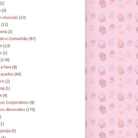
(1)
s
(3)
s musicais
(13)
e
(12)
lona
(2)
ado e Comunhão
(87)
an
(13)
s
(1)
(176)
 a Fera
(8)
asados
(44)
ero
(2)
ump
(1)
e
(4)
tos Corporativos
(8)
itos decorados
(170)
)
(1)
sponja
(5)