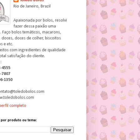
Toledo Bolos
Rio de Janeiro, Brazil
Apaixonada por bolos, resolvi
fazer dessa paixão uma
. Faço bolos temáticos, macarons,
 doces, doces de colher, biscoitos
 e etc.
feitos com ingredientes de qualidade
otal satisfação do cliente.
:
7-4555
3-7807
06-1350
contato@toledobolos.com
w.toledobolos.com
erfil completo
 por produto ou tema: