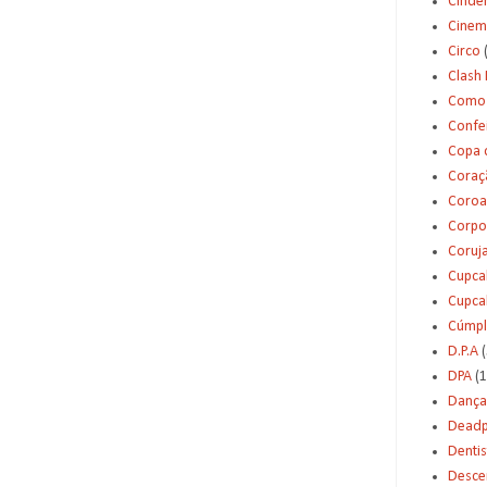
Cinde
Cinem
Circo
Clash 
Como 
Confei
Copa 
Coraç
Coroa
Corpo
Coruj
Cupca
Cupca
Cúmpl
D.P.A
(
DPA
(1
Dança
Deadp
Dentis
Desce