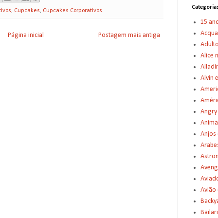
Categoria
tivos
,
Cupcakes
,
Cupcakes Corporativos
15 an
Acqu
Página inicial
Postagem mais antiga
Adult
Alice 
Alladi
Alvin 
Americ
Améric
Angry
Anima
Anjos
Arabe
Astro
Aveng
Aviad
Avião
Backy
Bailar