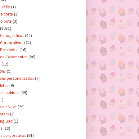
s
(4)
Vulcão
(1)
e corte
(1)
no pote
(3)
(1031)
 Cenográficos
(42)
 Corporativos
(74)
Esculpidos
(16)
 de Casamentos
(86)
s
(12)
ons
(9)
ns personalizados
(7)
letas
(9)
o e bebidas
(59)
(1)
a de Neve
(29)
Stars
(2)
ing Bad
(1)
es
(19)
s corporativos
(91)