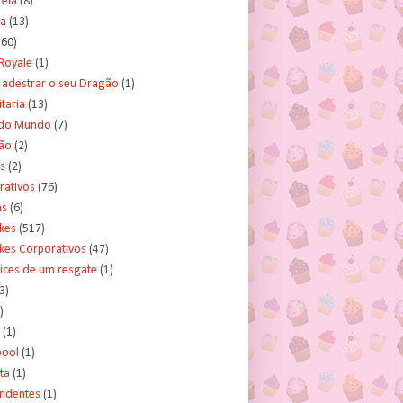
rela
(8)
a
(13)
(60)
Royale
(1)
adestrar o seu Dragão
(1)
taria
(13)
do Mundo
(7)
ão
(2)
s
(2)
rativos
(76)
as
(6)
kes
(517)
kes Corporativos
(47)
ices de um resgate
(1)
3)
)
(1)
ool
(1)
ta
(1)
ndentes
(1)