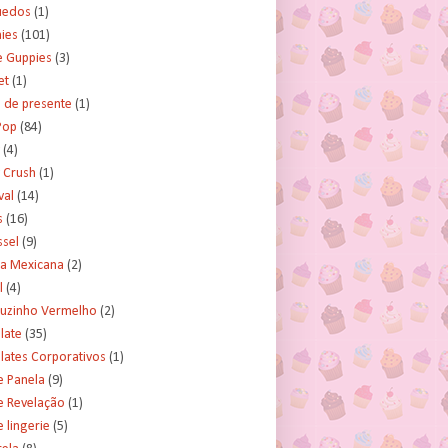
uedos
(1)
ies
(101)
e Guppies
(3)
et
(1)
 de presente
(1)
Pop
(84)
(4)
 Crush
(1)
val
(14)
s
(16)
ssel
(9)
ra Mexicana
(2)
l
(4)
uzinho Vermelho
(2)
late
(35)
lates Corporativos
(1)
e Panela
(9)
e Revelação
(1)
 lingerie
(5)