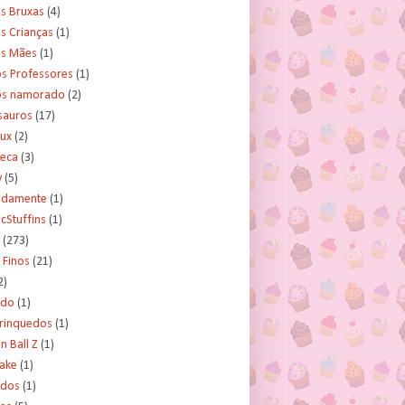
s Bruxas
(4)
s Crianças
(1)
as Mães
(1)
os Professores
(1)
os namorado
(2)
sauros
(17)
rux
(2)
teca
(3)
y
(5)
tidamente
(1)
cStuffins
(1)
(273)
 Finos
(21)
2)
ado
(1)
Brinquedos
(1)
 Ball Z
(1)
Cake
(1)
ados
(1)