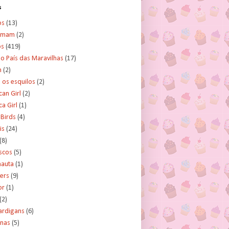
s
os
(13)
amam
(2)
os
(419)
no País das Maravilhas
(17)
n
(2)
e os esquilos
(2)
an Girl
(2)
a Girl
(1)
 Birds
(4)
is
(24)
(8)
scos
(5)
nauta
(1)
ers
(9)
or
(1)
(2)
ardigans
(6)
inas
(5)