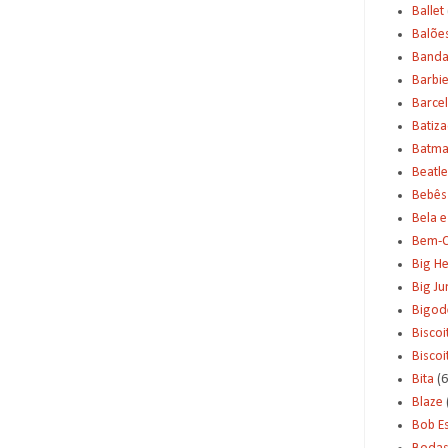
Ballet
Balõe
Banda
Barbi
Barce
Batiz
Batm
Beatle
Bebês
Bela e
Bem-C
Big H
Big J
Bigod
Biscoi
Bisco
Bita
(6
Blaze
Bob E