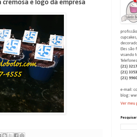
a cremosa e logo da empresa
profissão
cupcakes,
decorados
Eles são 
visando t
Telefones
(21) 321
(21) 335
(21) 996
e-mail: 
blog: ww
Ver meu p
Pesquisar