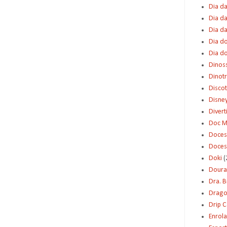
Dia da
Dia da
Dia d
Dia d
Dia d
Dinos
Dinot
Disco
Disne
Diver
Doc M
Doces
Doces
Doki
(
Dour
Dra. 
Dragon
Drip 
Enrol