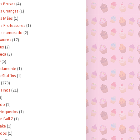
s Bruxas
(4)
s Crianças
(1)
as Mães
(1)
os Professores
(1)
os namorado
(2)
sauros
(17)
rux
(2)
teca
(3)
y
(5)
tidamente
(1)
cStuffins
(1)
(273)
 Finos
(21)
2)
ado
(1)
Brinquedos
(1)
 Ball Z
(1)
Cake
(1)
ados
(1)