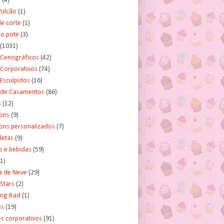
s
(4)
Vulcão
(1)
e corte
(1)
no pote
(3)
(1031)
 Cenográficos
(42)
 Corporativos
(74)
Esculpidos
(16)
 de Casamentos
(86)
s
(12)
ons
(9)
ns personalizados
(7)
letas
(9)
o e bebidas
(59)
(1)
a de Neve
(29)
Stars
(2)
ing Bad
(1)
es
(19)
s corporativos
(91)