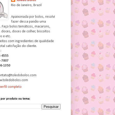
Toledo Bolos
Rio de Janeiro, Brazil
Apaixonada por bolos, resolvi
fazer dessa paixão uma
. Faço bolos temáticos, macarons,
 doces, doces de colher, biscoitos
 e etc.
feitos com ingredientes de qualidade
otal satisfação do cliente.
:
7-4555
3-7807
06-1350
contato@toledobolos.com
w.toledobolos.com
erfil completo
 por produto ou tema: