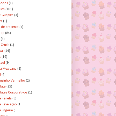
uedos
(1)
ies
(101)
e Guppies
(3)
et
(1)
 de presente
(1)
Pop
(84)
(4)
 Crush
(1)
val
(14)
s
(16)
ssel
(9)
ra Mexicana
(2)
l
(4)
uzinho Vermelho
(2)
late
(35)
lates Corporativos
(1)
e Panela
(9)
e Revelação
(1)
 lingerie
(5)