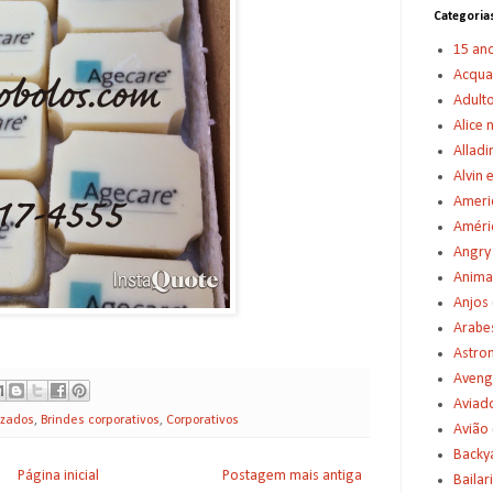
Categoria
15 an
Acqu
Adult
Alice 
Alladi
Alvin 
Americ
Améric
Angry
Anima
Anjos
Arabe
Astro
Aveng
Aviad
izados
,
Brindes corporativos
,
Corporativos
Avião
Backy
Página inicial
Postagem mais antiga
Bailar