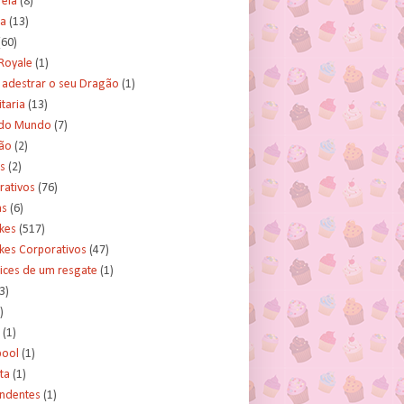
rela
(8)
a
(13)
(60)
Royale
(1)
adestrar o seu Dragão
(1)
taria
(13)
do Mundo
(7)
ão
(2)
s
(2)
rativos
(76)
as
(6)
kes
(517)
kes Corporativos
(47)
ices de um resgate
(1)
3)
)
(1)
ool
(1)
ta
(1)
ndentes
(1)