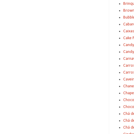
Brinq
Brown
Bubbl
Cabar
Caixas
Cake 
Candy
Candy
Carna
Carro
Carro
Cavei
Chane
Chape
Choco
Choco
Chá d
Chá d
Chá de