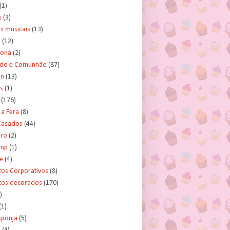
(1)
s
(3)
s musicais
(13)
e
(12)
lona
(2)
ado e Comunhão
(87)
an
(13)
s
(1)
(176)
 a Fera
(8)
asados
(44)
ero
(2)
ump
(1)
e
(4)
tos Corporativos
(8)
itos decorados
(170)
)
(1)
sponja
(5)