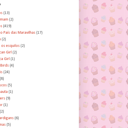
s
os
(13)
amam
(2)
os
(419)
no País das Maravilhas
(17)
n
(2)
e os esquilos
(2)
an Girl
(2)
a Girl
(1)
 Birds
(4)
is
(24)
(8)
scos
(5)
nauta
(1)
ers
(9)
or
(1)
(2)
ardigans
(6)
inas
(5)