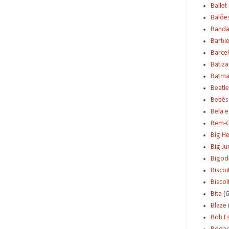
Ballet
Balõe
Banda
Barbi
Barce
Batiz
Batm
Beatle
Bebês
Bela e
Bem-C
Big H
Big J
Bigod
Biscoi
Bisco
Bita
(6
Blaze
Bob E