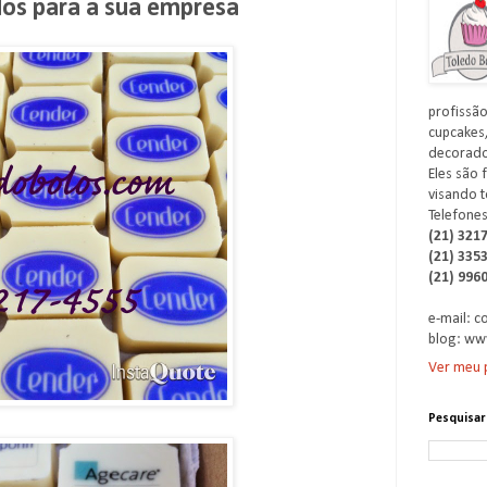
dos para a sua empresa
profissão
cupcakes,
decorados
Eles são 
visando t
Telefones
(21) 321
(21) 335
(21) 996
e-mail: 
blog: ww
Ver meu p
Pesquisar