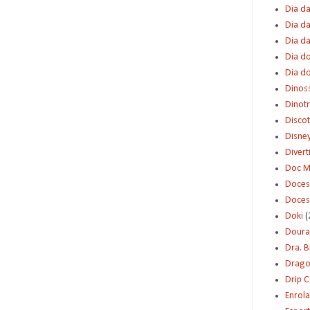
Dia da
Dia da
Dia d
Dia d
Dia d
Dinos
Dinot
Disco
Disne
Diver
Doc M
Doces
Doces
Doki
(
Dour
Dra. 
Dragon
Drip 
Enrol