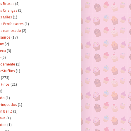
s Bruxas
(4)
s Crianças
(1)
as Mães
(1)
os Professores
(1)
os namorado
(2)
sauros
(17)
rux
(2)
teca
(3)
y
(5)
tidamente
(1)
cStuffins
(1)
(273)
 Finos
(21)
2)
ado
(1)
Brinquedos
(1)
 Ball Z
(1)
Cake
(1)
ados
(1)