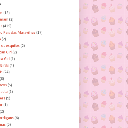
s
os
(13)
amam
(2)
os
(419)
no País das Maravilhas
(17)
n
(2)
e os esquilos
(2)
an Girl
(2)
a Girl
(1)
 Birds
(4)
is
(24)
(8)
scos
(5)
nauta
(1)
ers
(9)
or
(1)
(2)
ardigans
(6)
inas
(5)