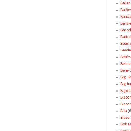
Ballet
Balõe
Banda
Barbi
Barce
Batiz
Batm
Beatle
Bebês
Bela e
Bem-C
Big H
Big J
Bigod
Biscoi
Bisco
Bita
(6
Blaze
Bob E