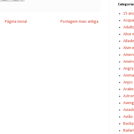
Categoria
15 an
Acqu
Página inicial
Postagem mais antiga
Adult
Alice 
Alladi
Alvin 
Americ
Améric
Angry
Anima
Anjos
Arabe
Astro
Aveng
Aviad
Avião
Backy
Bailar