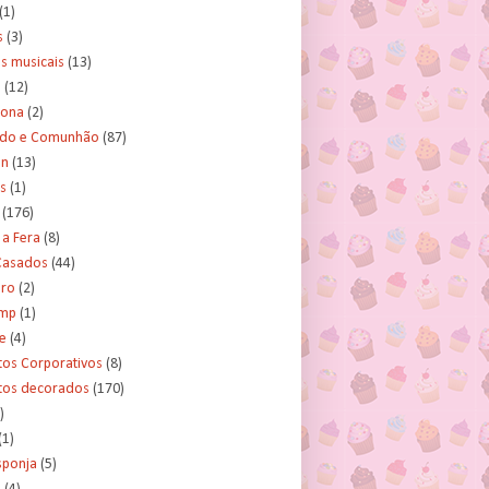
(1)
s
(3)
s musicais
(13)
e
(12)
lona
(2)
ado e Comunhão
(87)
an
(13)
s
(1)
(176)
 a Fera
(8)
asados
(44)
ero
(2)
ump
(1)
e
(4)
tos Corporativos
(8)
itos decorados
(170)
)
(1)
sponja
(5)