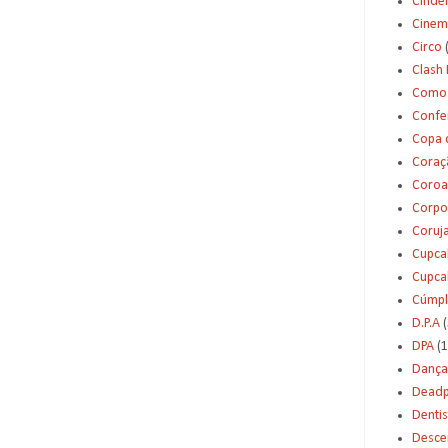
Cinde
Cinem
Circo
Clash 
Como 
Confei
Copa 
Coraç
Coroa
Corpo
Coruj
Cupca
Cupca
Cúmpl
D.P.A
(
DPA
(1
Dança
Deadp
Dentis
Desce