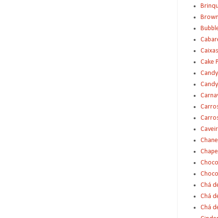
Brinq
Brown
Bubbl
Cabar
Caixas
Cake 
Candy
Candy
Carna
Carro
Carro
Cavei
Chane
Chape
Choco
Choco
Chá d
Chá d
Chá de