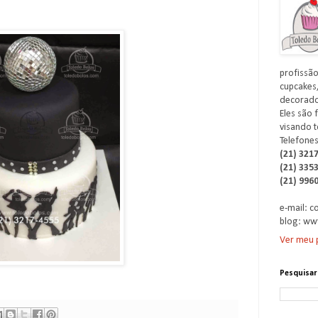
profissão
cupcakes,
decorados
Eles são 
visando t
Telefones
(21) 321
(21) 335
(21) 996
e-mail: 
blog: ww
Ver meu p
Pesquisar