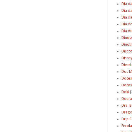
Dia da
Dia da
Dia d
Dia d
Dia d
Dinos
Dinot
Disco
Disne
Diver
Doc M
Doces
Doces
Doki
(
Dour
Dra. 
Dragon
Drip 
Enrol