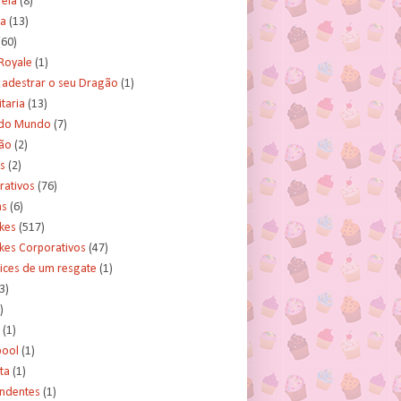
rela
(8)
a
(13)
(60)
Royale
(1)
adestrar o seu Dragão
(1)
taria
(13)
do Mundo
(7)
ão
(2)
s
(2)
rativos
(76)
as
(6)
kes
(517)
kes Corporativos
(47)
ices de um resgate
(1)
3)
)
(1)
ool
(1)
ta
(1)
ndentes
(1)