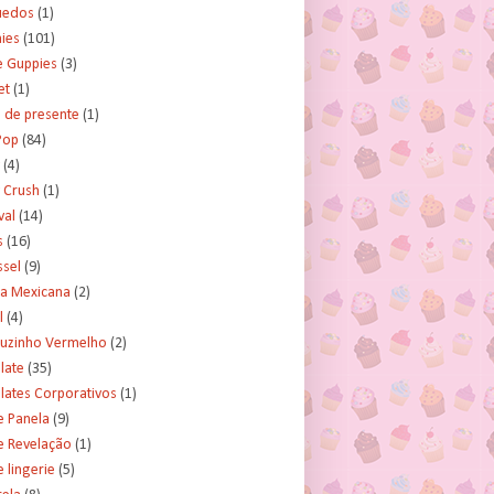
uedos
(1)
ies
(101)
e Guppies
(3)
et
(1)
 de presente
(1)
Pop
(84)
(4)
 Crush
(1)
val
(14)
s
(16)
ssel
(9)
ra Mexicana
(2)
l
(4)
uzinho Vermelho
(2)
late
(35)
lates Corporativos
(1)
e Panela
(9)
e Revelação
(1)
 lingerie
(5)