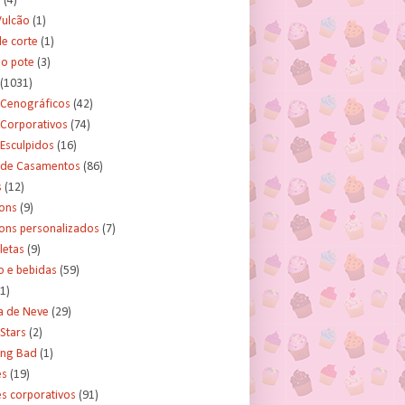
s
(4)
Vulcão
(1)
e corte
(1)
no pote
(3)
(1031)
 Cenográficos
(42)
 Corporativos
(74)
Esculpidos
(16)
 de Casamentos
(86)
s
(12)
ons
(9)
ns personalizados
(7)
letas
(9)
o e bebidas
(59)
(1)
a de Neve
(29)
Stars
(2)
ing Bad
(1)
es
(19)
s corporativos
(91)