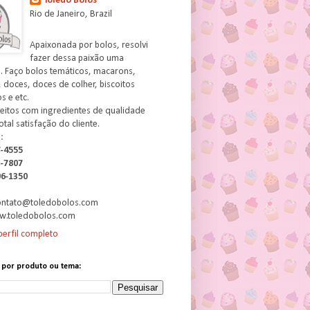
Toledo Bolos
Rio de Janeiro, Brazil
Apaixonada por bolos, resolvi
fazer dessa paixão uma
. Faço bolos temáticos, macarons,
 doces, doces de colher, biscoitos
 e etc.
feitos com ingredientes de qualidade
otal satisfação do cliente.
:
7-4555
3-7807
06-1350
contato@toledobolos.com
w.toledobolos.com
erfil completo
 por produto ou tema: