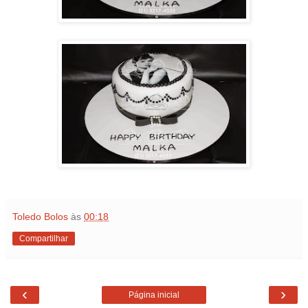
Toledo Bolos
às
00:18
Compartilhar
‹
›
Página inicial