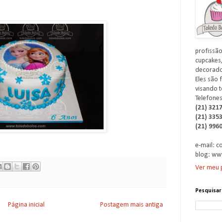
profissão
cupcakes,
decorados
Eles são 
visando t
Telefones
(21) 321
(21) 335
(21) 996
e-mail: 
blog: ww
Ver meu p
Pesquisar
Página inicial
Postagem mais antiga