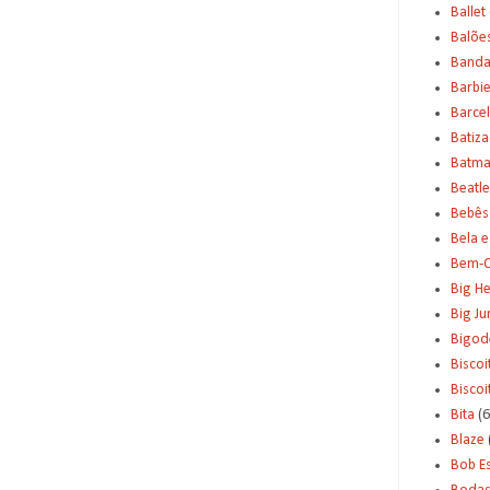
Ballet
Balõe
Banda
Barbi
Barce
Batiz
Batm
Beatle
Bebês
Bela e
Bem-C
Big H
Big J
Bigod
Biscoi
Bisco
Bita
(6
Blaze
Bob E