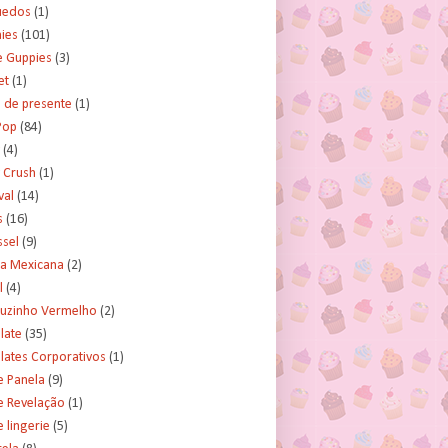
uedos
(1)
ies
(101)
e Guppies
(3)
et
(1)
 de presente
(1)
Pop
(84)
(4)
 Crush
(1)
val
(14)
s
(16)
ssel
(9)
ra Mexicana
(2)
l
(4)
uzinho Vermelho
(2)
late
(35)
lates Corporativos
(1)
e Panela
(9)
e Revelação
(1)
 lingerie
(5)