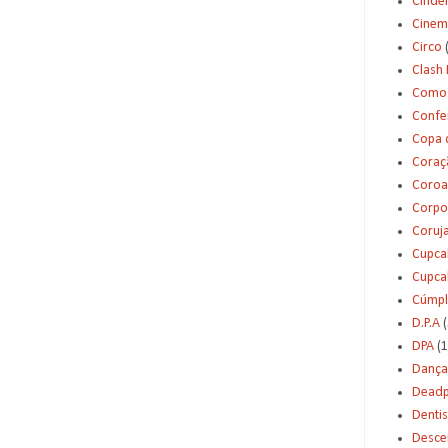
Cinde
Cinem
Circo
Clash 
Como 
Confei
Copa 
Coraç
Coroa
Corpo
Coruj
Cupca
Cupca
Cúmpl
D.P.A
(
DPA
(1
Dança
Deadp
Dentis
Desce