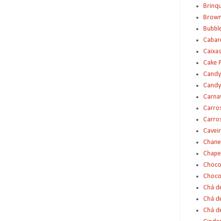
Brinq
Brown
Bubbl
Cabar
Caixas
Cake 
Candy
Candy
Carna
Carro
Carro
Cavei
Chane
Chape
Choco
Choco
Chá d
Chá d
Chá de