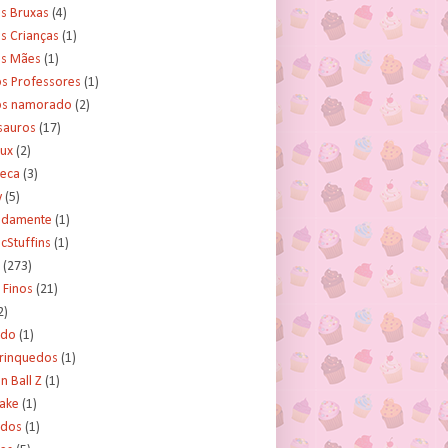
s Bruxas
(4)
s Crianças
(1)
as Mães
(1)
os Professores
(1)
os namorado
(2)
sauros
(17)
rux
(2)
teca
(3)
y
(5)
tidamente
(1)
cStuffins
(1)
(273)
 Finos
(21)
2)
ado
(1)
Brinquedos
(1)
 Ball Z
(1)
Cake
(1)
ados
(1)