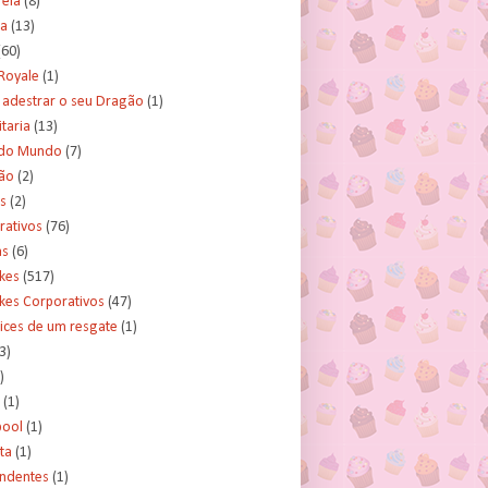
rela
(8)
a
(13)
(60)
Royale
(1)
adestrar o seu Dragão
(1)
taria
(13)
do Mundo
(7)
ão
(2)
s
(2)
rativos
(76)
as
(6)
kes
(517)
kes Corporativos
(47)
ices de um resgate
(1)
3)
)
(1)
ool
(1)
ta
(1)
ndentes
(1)