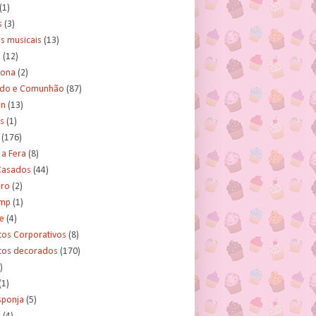
(1)
s
(3)
s musicais
(13)
e
(12)
lona
(2)
ado e Comunhão
(87)
an
(13)
s
(1)
(176)
 a Fera
(8)
asados
(44)
ero
(2)
ump
(1)
e
(4)
tos Corporativos
(8)
itos decorados
(170)
)
(1)
sponja
(5)