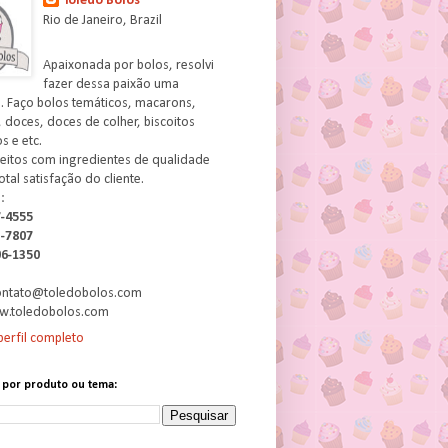
Toledo Bolos
Rio de Janeiro, Brazil
Apaixonada por bolos, resolvi
fazer dessa paixão uma
. Faço bolos temáticos, macarons,
 doces, doces de colher, biscoitos
 e etc.
feitos com ingredientes de qualidade
otal satisfação do cliente.
:
7-4555
3-7807
06-1350
contato@toledobolos.com
w.toledobolos.com
erfil completo
 por produto ou tema: