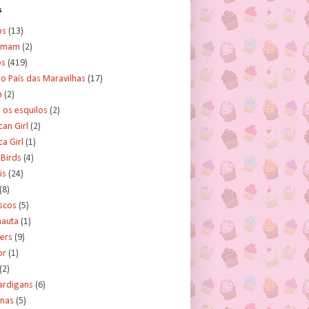
s
os
(13)
amam
(2)
os
(419)
no País das Maravilhas
(17)
n
(2)
e os esquilos
(2)
an Girl
(2)
a Girl
(1)
 Birds
(4)
is
(24)
(8)
scos
(5)
nauta
(1)
ers
(9)
or
(1)
(2)
ardigans
(6)
inas
(5)