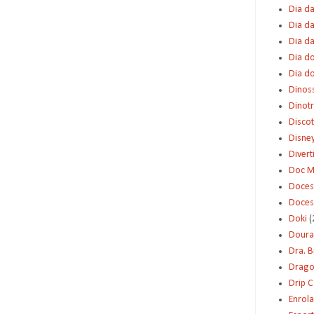
Dia da
Dia da
Dia d
Dia d
Dia d
Dinos
Dinot
Disco
Disne
Diver
Doc M
Doces
Doces
Doki
(
Dour
Dra. 
Dragon
Drip 
Enrol