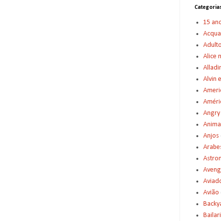
Categoria
15 an
Acqu
Adult
Alice 
Alladi
Alvin 
Americ
Améric
Angry
Anima
Anjos
Arabe
Astro
Aveng
Aviad
Avião
Backy
Bailar