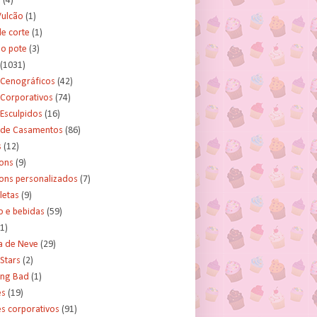
s
(4)
Vulcão
(1)
e corte
(1)
no pote
(3)
(1031)
 Cenográficos
(42)
 Corporativos
(74)
Esculpidos
(16)
 de Casamentos
(86)
s
(12)
ons
(9)
ns personalizados
(7)
letas
(9)
o e bebidas
(59)
(1)
a de Neve
(29)
Stars
(2)
ing Bad
(1)
es
(19)
s corporativos
(91)