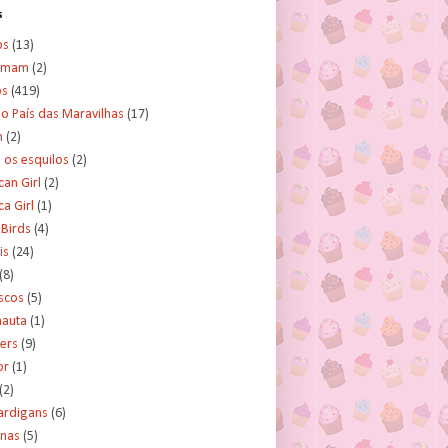
s
os
(13)
amam
(2)
os
(419)
no País das Maravilhas
(17)
n
(2)
e os esquilos
(2)
an Girl
(2)
a Girl
(1)
 Birds
(4)
is
(24)
(8)
scos
(5)
nauta
(1)
ers
(9)
or
(1)
(2)
ardigans
(6)
inas
(5)