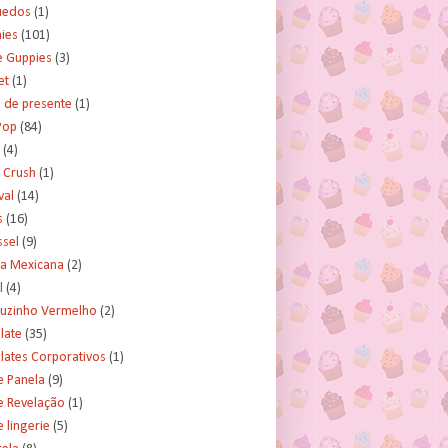
uedos
(1)
ies
(101)
e Guppies
(3)
et
(1)
 de presente
(1)
Pop
(84)
(4)
 Crush
(1)
val
(14)
s
(16)
ssel
(9)
ra Mexicana
(2)
l
(4)
uzinho Vermelho
(2)
late
(35)
lates Corporativos
(1)
e Panela
(9)
e Revelação
(1)
 lingerie
(5)