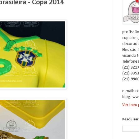
rasileira - Copa 2014
profissão
cupcakes,
decorados
Eles são 
visando t
Telefones
(21) 321
(21) 335
(21) 996
e-mail: 
blog: ww
Ver meu p
Pesquisar