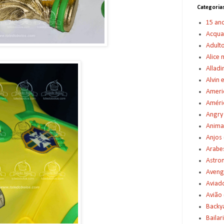
Categoria
15 an
Acqu
Adult
Alice 
Alladi
Alvin 
Americ
Améric
Angry
Anima
Anjos
Arabe
Astro
Aveng
Aviad
Avião
Backy
Bailar