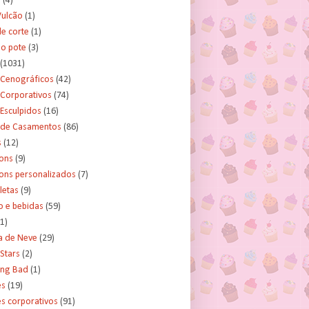
s
(4)
Vulcão
(1)
e corte
(1)
no pote
(3)
(1031)
 Cenográficos
(42)
 Corporativos
(74)
Esculpidos
(16)
 de Casamentos
(86)
s
(12)
ons
(9)
ns personalizados
(7)
letas
(9)
o e bebidas
(59)
(1)
a de Neve
(29)
Stars
(2)
ing Bad
(1)
es
(19)
s corporativos
(91)