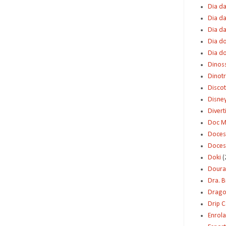
Dia da
Dia da
Dia d
Dia d
Dia d
Dinos
Dinot
Disco
Disne
Diver
Doc M
Doces
Doces
Doki
(
Dour
Dra. 
Dragon
Drip 
Enrol