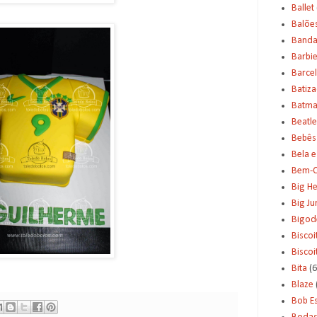
Ballet
Balõe
Banda
Barbi
Barce
Batiz
Batm
Beatle
Bebês
Bela e
Bem-C
Big H
Big J
Bigod
Biscoi
Bisco
Bita
(6
Blaze
Bob E