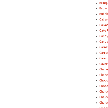
Brinq
Brown
Bubbl
Cabar
Caixas
Cake 
Candy
Candy
Carna
Carro
Carro
Cavei
Chane
Chape
Choco
Choco
Chá d
Chá d
Chá de