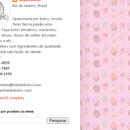
Toledo Bolos
Rio de Janeiro, Brazil
Apaixonada por bolos, resolvi
fazer dessa paixão uma
. Faço bolos temáticos, macarons,
 doces, doces de colher, biscoitos
 e etc.
feitos com ingredientes de qualidade
otal satisfação do cliente.
:
7-4555
3-7807
06-1350
contato@toledobolos.com
w.toledobolos.com
erfil completo
 por produto ou tema: