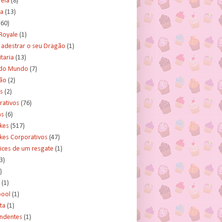
rela
(8)
a
(13)
(60)
Royale
(1)
adestrar o seu Dragão
(1)
taria
(13)
do Mundo
(7)
ão
(2)
s
(2)
rativos
(76)
as
(6)
kes
(517)
kes Corporativos
(47)
ices de um resgate
(1)
3)
)
(1)
ool
(1)
ta
(1)
ndentes
(1)