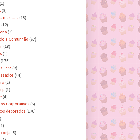
(1)
s
(3)
s musicais
(13)
e
(12)
lona
(2)
ado e Comunhão
(87)
an
(13)
s
(1)
(176)
 a Fera
(8)
asados
(44)
ero
(2)
ump
(1)
e
(4)
tos Corporativos
(8)
itos decorados
(170)
)
(1)
sponja
(5)