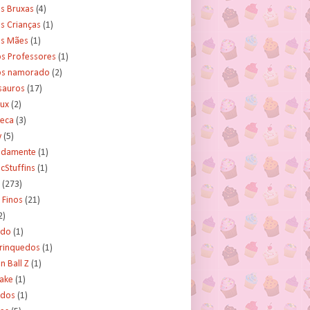
s Bruxas
(4)
s Crianças
(1)
as Mães
(1)
os Professores
(1)
os namorado
(2)
sauros
(17)
rux
(2)
teca
(3)
y
(5)
tidamente
(1)
cStuffins
(1)
(273)
 Finos
(21)
2)
ado
(1)
Brinquedos
(1)
 Ball Z
(1)
Cake
(1)
ados
(1)