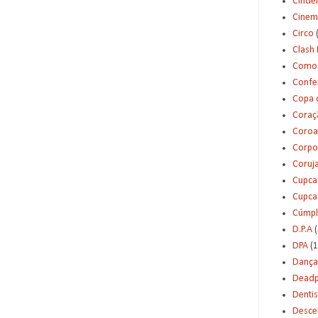
Cinde
Cinem
Circo
Clash 
Como 
Confei
Copa 
Coraç
Coroa
Corpo
Coruj
Cupca
Cupca
Cúmpl
D.P.A
(
DPA
(1
Dança
Deadp
Dentis
Desce