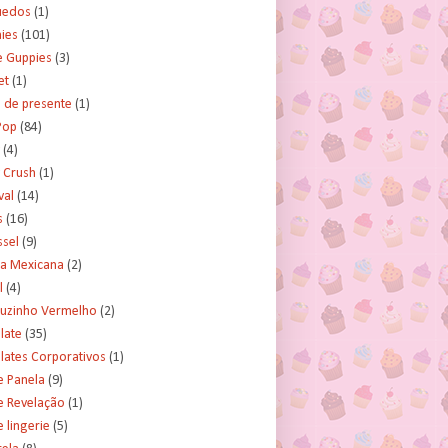
uedos
(1)
ies
(101)
e Guppies
(3)
et
(1)
 de presente
(1)
Pop
(84)
(4)
 Crush
(1)
val
(14)
s
(16)
ssel
(9)
ra Mexicana
(2)
l
(4)
uzinho Vermelho
(2)
late
(35)
lates Corporativos
(1)
e Panela
(9)
e Revelação
(1)
 lingerie
(5)