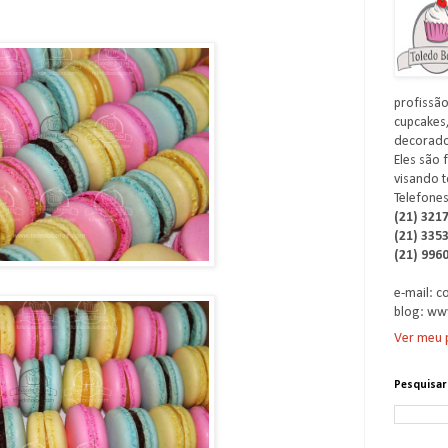
profissão
cupcakes,
decorados
Eles são 
visando t
Telefones
(21) 321
(21) 335
(21) 996
e-mail: 
blog: ww
Ver meu p
Pesquisar