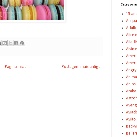
Categoria
15 an
Acqu
Adult
Alice 
Alladi
Alvin 
Americ
Améric
Página inicial
Postagem mais antiga
Angry
Anima
Anjos
Arabe
Astro
Aveng
Aviad
Avião
Backy
Bailar