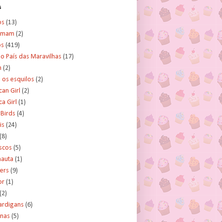
s
os
(13)
amam
(2)
os
(419)
no País das Maravilhas
(17)
n
(2)
e os esquilos
(2)
an Girl
(2)
a Girl
(1)
 Birds
(4)
is
(24)
(8)
scos
(5)
nauta
(1)
ers
(9)
or
(1)
(2)
ardigans
(6)
inas
(5)