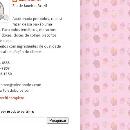
Toledo Bolos
Rio de Janeiro, Brazil
Apaixonada por bolos, resolvi
fazer dessa paixão uma
. Faço bolos temáticos, macarons,
 doces, doces de colher, biscoitos
 e etc.
feitos com ingredientes de qualidade
otal satisfação do cliente.
:
7-4555
3-7807
06-1350
contato@toledobolos.com
w.toledobolos.com
erfil completo
 por produto ou tema: