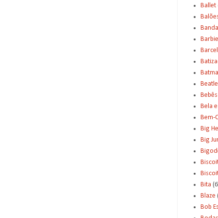
Ballet
Balõe
Banda
Barbi
Barce
Batiz
Batm
Beatle
Bebês
Bela e
Bem-C
Big H
Big J
Bigod
Biscoi
Bisco
Bita
(6
Blaze
Bob E