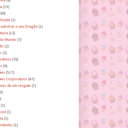
rela
(8)
a
(13)
(60)
Royale
(1)
adestrar o seu Dragão
(1)
taria
(13)
do Mundo
(7)
ão
(2)
s
(2)
rativos
(76)
as
(6)
kes
(517)
kes Corporativos
(47)
ices de um resgate
(1)
3)
)
(1)
ool
(1)
ta
(1)
ndentes
(1)