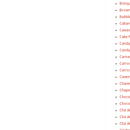
Brinq
Brown
Bubbl
Cabar
Caixas
Cake 
Candy
Candy
Carna
Carro
Carro
Cavei
Chane
Chape
Choco
Choco
Chá d
Chá d
Chá de