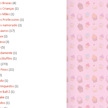
s Bruxas
(4)
s Crianças
(1)
as Mães
(1)
os Professores
(1)
os namorado
(2)
sauros
(17)
rux
(2)
teca
(3)
y
(5)
tidamente
(1)
cStuffins
(1)
(273)
 Finos
(21)
2)
ado
(1)
Brinquedos
(1)
 Ball Z
(1)
Cake
(1)
ados
(1)