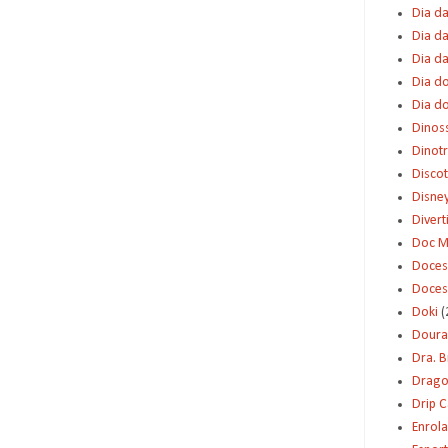
Dia da
Dia da
Dia d
Dia d
Dia d
Dinos
Dinot
Disco
Disne
Diver
Doc M
Doces
Doces
Doki
(
Dour
Dra. 
Dragon
Drip 
Enrol