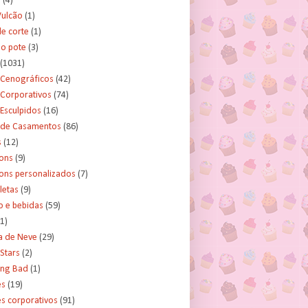
s
(4)
Vulcão
(1)
e corte
(1)
no pote
(3)
(1031)
 Cenográficos
(42)
 Corporativos
(74)
Esculpidos
(16)
 de Casamentos
(86)
s
(12)
ons
(9)
ns personalizados
(7)
letas
(9)
o e bebidas
(59)
(1)
a de Neve
(29)
Stars
(2)
ing Bad
(1)
es
(19)
s corporativos
(91)