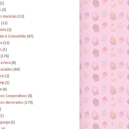
(1)
s
(3)
s musicais
(13)
e
(12)
lona
(2)
ado e Comunhão
(87)
an
(13)
s
(1)
(176)
 a Fera
(8)
asados
(44)
ero
(2)
ump
(1)
e
(4)
tos Corporativos
(8)
itos decorados
(170)
)
(1)
sponja
(5)