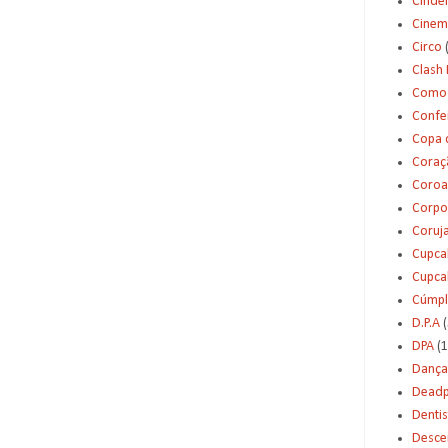
Cinde
Cinem
Circo
Clash 
Como 
Confei
Copa 
Coraç
Coroa
Corpo
Coruj
Cupca
Cupca
Cúmpl
D.P.A
(
DPA
(1
Dança
Deadp
Dentis
Desce