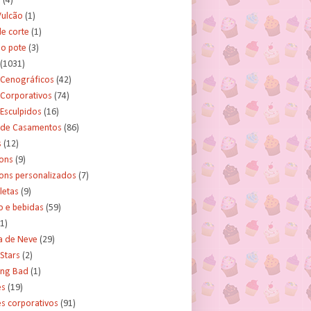
s
(4)
Vulcão
(1)
e corte
(1)
no pote
(3)
(1031)
 Cenográficos
(42)
 Corporativos
(74)
Esculpidos
(16)
 de Casamentos
(86)
s
(12)
ons
(9)
ns personalizados
(7)
letas
(9)
o e bebidas
(59)
(1)
a de Neve
(29)
Stars
(2)
ing Bad
(1)
es
(19)
s corporativos
(91)