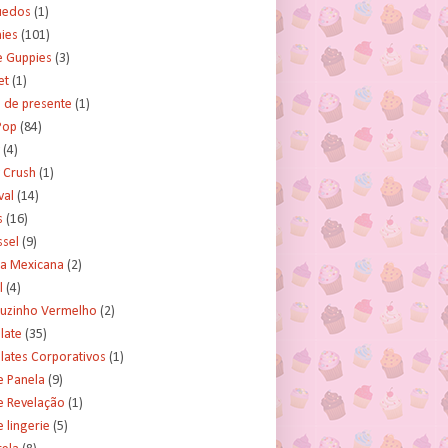
uedos
(1)
ies
(101)
e Guppies
(3)
et
(1)
 de presente
(1)
Pop
(84)
(4)
 Crush
(1)
val
(14)
s
(16)
ssel
(9)
ra Mexicana
(2)
l
(4)
uzinho Vermelho
(2)
late
(35)
lates Corporativos
(1)
e Panela
(9)
e Revelação
(1)
 lingerie
(5)