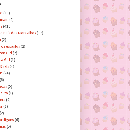
s
os
(13)
amam
(2)
os
(419)
no País das Maravilhas
(17)
n
(2)
e os esquilos
(2)
an Girl
(2)
a Girl
(1)
 Birds
(4)
is
(24)
(8)
scos
(5)
nauta
(1)
ers
(9)
or
(1)
(2)
ardigans
(6)
inas
(5)