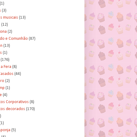
(1)
s
(3)
s musicais
(13)
e
(12)
lona
(2)
ado e Comunhão
(87)
an
(13)
s
(1)
(176)
 a Fera
(8)
asados
(44)
ero
(2)
ump
(1)
e
(4)
tos Corporativos
(8)
itos decorados
(170)
)
(1)
sponja
(5)