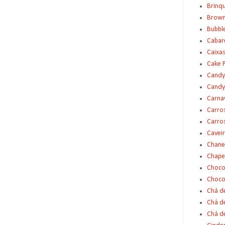
Brinq
Brown
Bubbl
Cabar
Caixas
Cake 
Candy
Candy
Carna
Carro
Carro
Cavei
Chane
Chape
Choco
Choco
Chá d
Chá d
Chá de