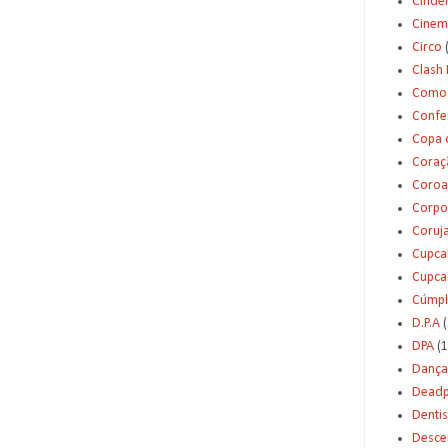
Cinde
Cinem
Circo
Clash 
Como 
Confei
Copa 
Coraç
Coroa
Corpo
Coruj
Cupca
Cupca
Cúmpl
D.P.A
(
DPA
(1
Dança
Deadp
Dentis
Desce