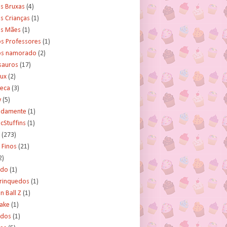
s Bruxas
(4)
s Crianças
(1)
as Mães
(1)
os Professores
(1)
os namorado
(2)
sauros
(17)
rux
(2)
teca
(3)
y
(5)
tidamente
(1)
cStuffins
(1)
(273)
 Finos
(21)
2)
ado
(1)
Brinquedos
(1)
 Ball Z
(1)
Cake
(1)
ados
(1)