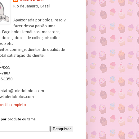
Toledo Bolos
Rio de Janeiro, Brazil
Apaixonada por bolos, resolvi
fazer dessa paixão uma
. Faço bolos temáticos, macarons,
 doces, doces de colher, biscoitos
 e etc.
feitos com ingredientes de qualidade
otal satisfação do cliente.
:
7-4555
3-7807
06-1350
contato@toledobolos.com
w.toledobolos.com
erfil completo
 por produto ou tema: