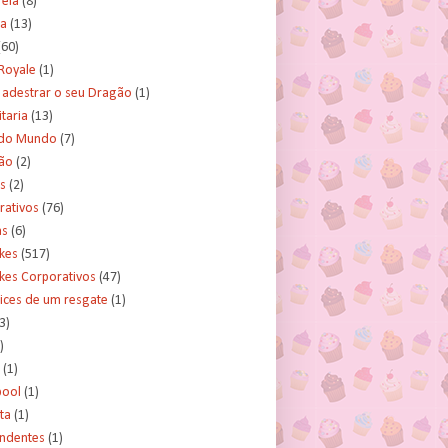
rela
(8)
a
(13)
(60)
Royale
(1)
adestrar o seu Dragão
(1)
taria
(13)
do Mundo
(7)
ão
(2)
s
(2)
rativos
(76)
as
(6)
kes
(517)
kes Corporativos
(47)
ices de um resgate
(1)
3)
)
(1)
ool
(1)
ta
(1)
ndentes
(1)