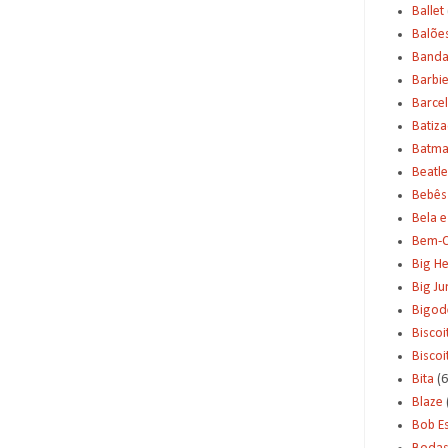
Ballet
Balõe
Banda
Barbi
Barce
Batiz
Batm
Beatle
Bebês
Bela e
Bem-C
Big H
Big J
Bigod
Biscoi
Bisco
Bita
(6
Blaze
Bob E