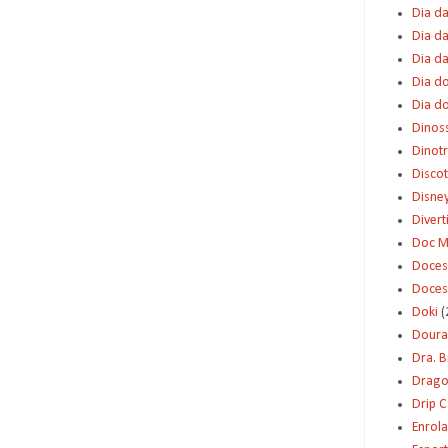
Dia da
Dia da
Dia d
Dia d
Dia d
Dinos
Dinot
Disco
Disne
Diver
Doc M
Doces
Doces
Doki
(
Dour
Dra. 
Dragon
Drip 
Enrol