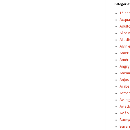
Categoria
15 an
Acqu
Adult
Alice 
Alladi
Alvin 
Americ
Améric
Angry
Anima
Anjos
Arabe
Astro
Aveng
Aviad
Avião
Backy
Bailar