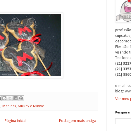
profissão
cupcakes,
decorados
Eles são 
visando t
Telefones
(21) 321
(21) 335
(21) 996
e-mail: 
blog: ww
Ver meu p
s
,
Meninos
,
Mickey e Minnie
Pesquisar
Página inicial
Postagem mais antiga