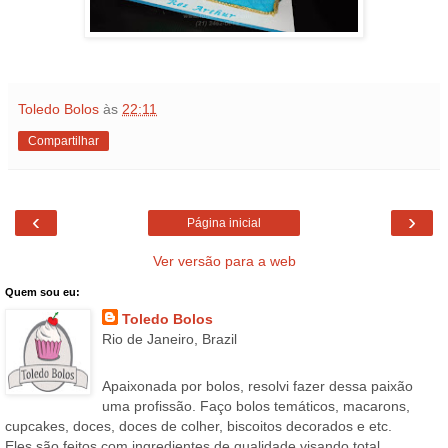
Toledo Bolos
às
22:11
Compartilhar
‹
›
Página inicial
Ver versão para a web
Quem sou eu:
Toledo Bolos
Rio de Janeiro, Brazil
Apaixonada por bolos, resolvi fazer dessa paixão
uma profissão. Faço bolos temáticos, macarons,
cupcakes, doces, doces de colher, biscoitos decorados e etc.
Eles são feitos com ingredientes de qualidade visando total