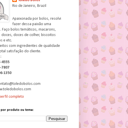
Toledo Bolos
Rio de Janeiro, Brazil
Apaixonada por bolos, resolvi
fazer dessa paixão uma
. Faço bolos temáticos, macarons,
 doces, doces de colher, biscoitos
 e etc.
feitos com ingredientes de qualidade
otal satisfação do cliente.
:
7-4555
3-7807
06-1350
contato@toledobolos.com
w.toledobolos.com
erfil completo
 por produto ou tema: