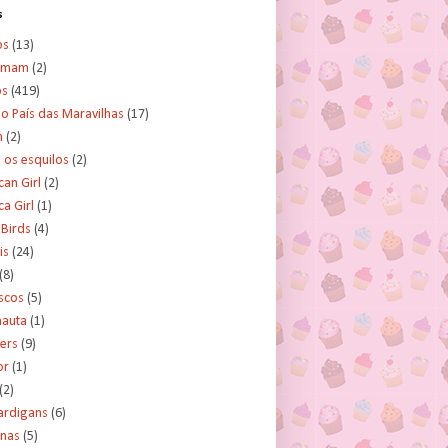
s
os
(13)
amam
(2)
os
(419)
no País das Maravilhas
(17)
n
(2)
e os esquilos
(2)
an Girl
(2)
a Girl
(1)
 Birds
(4)
is
(24)
(8)
scos
(5)
nauta
(1)
ers
(9)
or
(1)
(2)
ardigans
(6)
inas
(5)