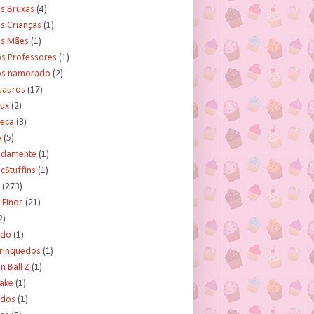
s Bruxas
(4)
s Crianças
(1)
as Mães
(1)
os Professores
(1)
os namorado
(2)
sauros
(17)
rux
(2)
teca
(3)
y
(5)
tidamente
(1)
cStuffins
(1)
(273)
 Finos
(21)
2)
ado
(1)
Brinquedos
(1)
 Ball Z
(1)
Cake
(1)
ados
(1)