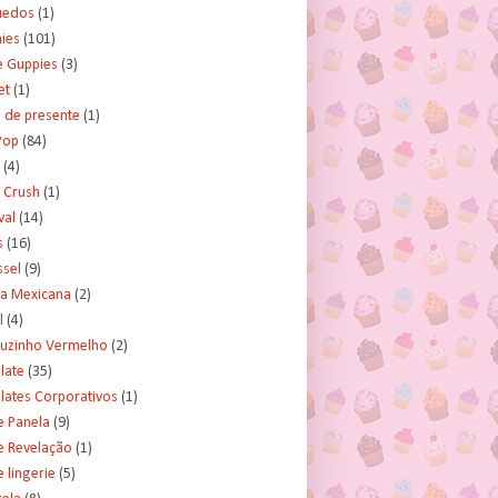
uedos
(1)
ies
(101)
e Guppies
(3)
et
(1)
 de presente
(1)
Pop
(84)
(4)
 Crush
(1)
val
(14)
s
(16)
ssel
(9)
ra Mexicana
(2)
l
(4)
uzinho Vermelho
(2)
late
(35)
lates Corporativos
(1)
e Panela
(9)
e Revelação
(1)
 lingerie
(5)