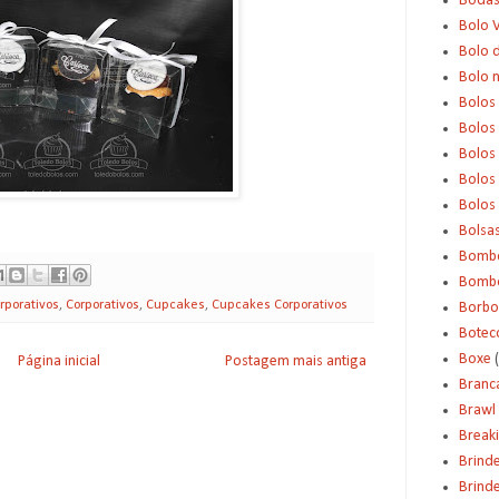
Boda
Bolo 
Bolo d
Bolo 
Bolos
Bolos
Bolos
Bolos 
Bolos
Bolsa
Bomb
Bombo
rporativos
,
Corporativos
,
Cupcakes
,
Cupcakes Corporativos
Borbo
Botec
Boxe
Página inicial
Postagem mais antiga
Branc
Brawl 
Break
Brind
Brinde