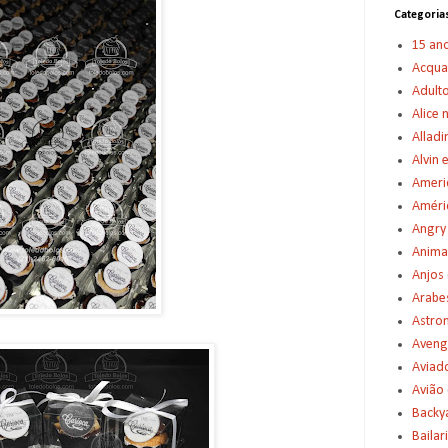
Categoria
15 an
Acqu
Adult
Alice 
Alladi
Alvin 
Americ
Améric
Angry
Anima
Anjos
Arabe
Astro
Aveng
Aviad
Avião
Backy
Bailar