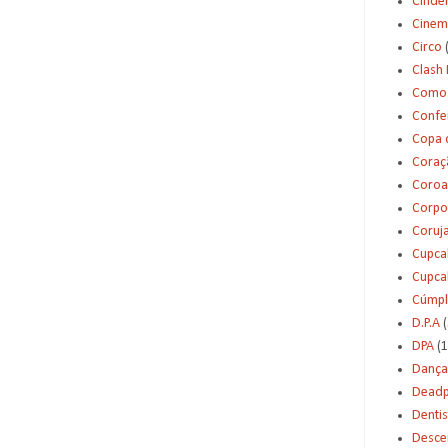
Cinde
Cinem
Circo
Clash 
Como 
Confei
Copa 
Coraç
Coroa
Corpo
Coruj
Cupca
Cupca
Cúmpl
D.P.A
(
DPA
(1
Dança
Deadp
Dentis
Desce