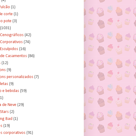
s
(4)
Vulcão
(1)
e corte
(1)
no pote
(3)
(1031)
 Cenográficos
(42)
 Corporativos
(74)
Esculpidos
(16)
 de Casamentos
(86)
s
(12)
ons
(9)
ns personalizados
(7)
letas
(9)
o e bebidas
(59)
(1)
a de Neve
(29)
Stars
(2)
ing Bad
(1)
es
(19)
s corporativos
(91)