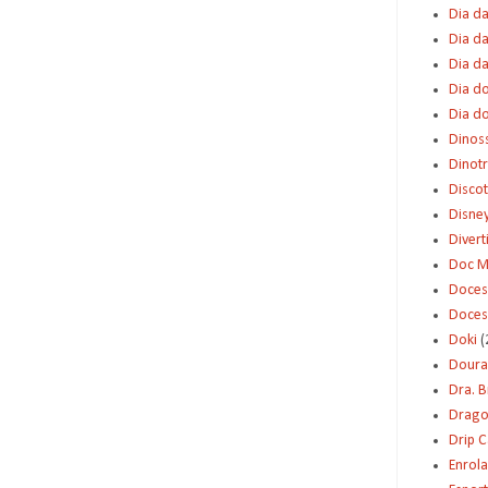
Dia da
Dia da
Dia d
Dia d
Dia d
Dinos
Dinot
Disco
Disne
Diver
Doc M
Doces
Doces
Doki
(
Dour
Dra. 
Dragon
Drip 
Enrol