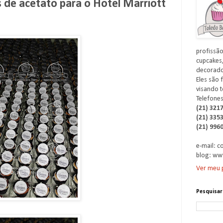
 de acetato para o Hotel Marriott
profissão
cupcakes,
decorados
Eles são 
visando t
Telefones
(21) 321
(21) 335
(21) 996
e-mail: 
blog: ww
Ver meu p
Pesquisar