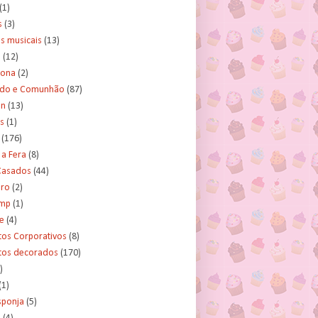
(1)
s
(3)
s musicais
(13)
e
(12)
lona
(2)
ado e Comunhão
(87)
an
(13)
s
(1)
(176)
 a Fera
(8)
asados
(44)
ero
(2)
ump
(1)
e
(4)
tos Corporativos
(8)
itos decorados
(170)
)
(1)
sponja
(5)