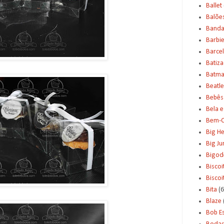
Ballet
Balõe
Banda
Barbi
Barce
Batiz
Batm
Beatle
Bebês
Bela e
Bem-C
Big H
Big J
Bigod
Biscoi
Bisco
Bita
(6
Blaze
Bob E