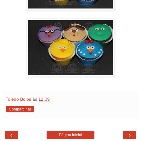
Toledo Bolos
às
12:09
Compartilhar
‹
›
Página inicial