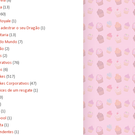
rela
(8)
a
(13)
(60)
Royale
(1)
adestrar o seu Dragão
(1)
taria
(13)
do Mundo
(7)
ão
(2)
s
(2)
rativos
(76)
as
(6)
kes
(517)
kes Corporativos
(47)
ices de um resgate
(1)
3)
)
(1)
ool
(1)
ta
(1)
ndentes
(1)