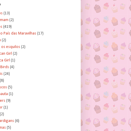
s
os
(13)
amam
(2)
os
(419)
no País das Maravilhas
(17)
n
(2)
e os esquilos
(2)
an Girl
(2)
a Girl
(1)
 Birds
(4)
is
(24)
(8)
scos
(5)
nauta
(1)
ers
(9)
or
(1)
(2)
ardigans
(6)
inas
(5)