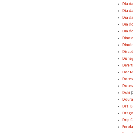
Dia da
Dia da
Dia d
Dia d
Dia d
Dinos
Dinot
Disco
Disne
Diver
Doc M
Doces
Doces
Doki
(
Dour
Dra. 
Dragon
Drip 
Enrol