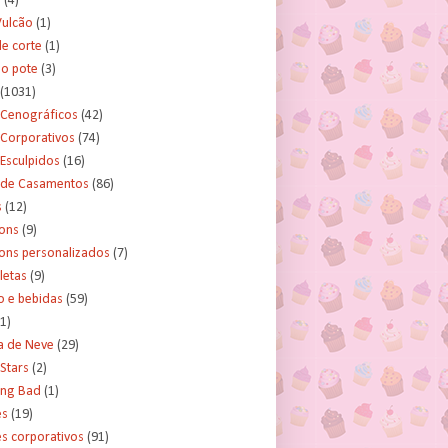
s
(4)
Vulcão
(1)
e corte
(1)
no pote
(3)
(1031)
 Cenográficos
(42)
 Corporativos
(74)
Esculpidos
(16)
 de Casamentos
(86)
s
(12)
ons
(9)
ns personalizados
(7)
letas
(9)
o e bebidas
(59)
(1)
a de Neve
(29)
Stars
(2)
ing Bad
(1)
es
(19)
s corporativos
(91)