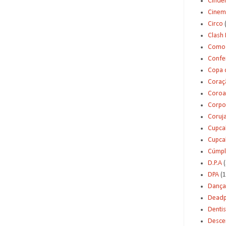
Cinde
Cinem
Circo
Clash 
Como 
Confei
Copa 
Coraç
Coroa
Corpo
Coruj
Cupca
Cupca
Cúmpl
D.P.A
(
DPA
(1
Dança
Deadp
Dentis
Desce