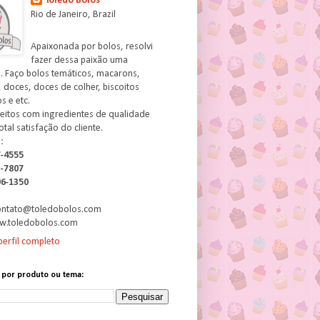
Toledo Bolos
Rio de Janeiro, Brazil
Apaixonada por bolos, resolvi
fazer dessa paixão uma
. Faço bolos temáticos, macarons,
 doces, doces de colher, biscoitos
 e etc.
feitos com ingredientes de qualidade
otal satisfação do cliente.
:
7-4555
3-7807
06-1350
contato@toledobolos.com
w.toledobolos.com
erfil completo
 por produto ou tema: