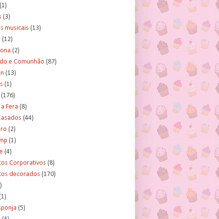
(1)
s
(3)
s musicais
(13)
e
(12)
lona
(2)
ado e Comunhão
(87)
an
(13)
s
(1)
(176)
 a Fera
(8)
asados
(44)
ero
(2)
ump
(1)
e
(4)
tos Corporativos
(8)
itos decorados
(170)
)
(1)
sponja
(5)