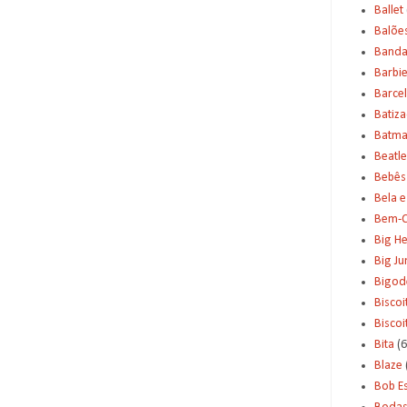
Ballet
Balõe
Banda
Barbi
Barce
Batiz
Batm
Beatle
Bebês
Bela e
Bem-C
Big H
Big J
Bigod
Biscoi
Bisco
Bita
(6
Blaze
Bob E