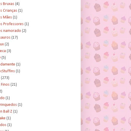
s Bruxas
(4)
s Crianças
(1)
as Mães
(1)
os Professores
(1)
os namorado
(2)
sauros
(17)
rux
(2)
teca
(3)
y
(5)
tidamente
(1)
cStuffins
(1)
(273)
 Finos
(21)
2)
ado
(1)
Brinquedos
(1)
 Ball Z
(1)
Cake
(1)
ados
(1)