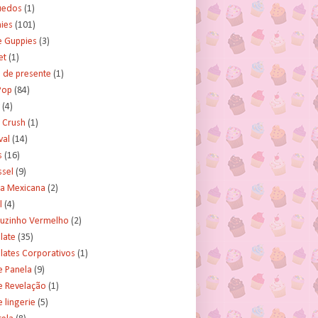
uedos
(1)
ies
(101)
e Guppies
(3)
et
(1)
 de presente
(1)
Pop
(84)
(4)
 Crush
(1)
val
(14)
s
(16)
ssel
(9)
ra Mexicana
(2)
l
(4)
uzinho Vermelho
(2)
late
(35)
lates Corporativos
(1)
e Panela
(9)
e Revelação
(1)
 lingerie
(5)