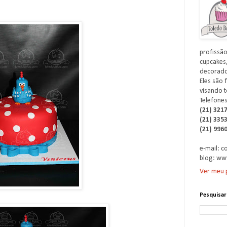
profissão
cupcakes,
decorados
Eles são 
visando t
Telefones
(21) 321
(21) 335
(21) 996
e-mail: 
blog: ww
Ver meu p
Pesquisar