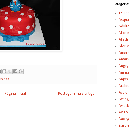
Categoria
15 an
Acqu
Adult
Alice 
Alladi
Alvin 
Americ
Améric
Angry
Anima
Anjos
ninos
Arabe
Astro
Página inicial
Postagem mais antiga
Aveng
Aviad
Avião
Backy
Bailar