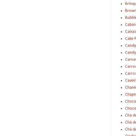
Brinq
Brown
Bubbl
Cabar
Caixas
Cake 
Candy
Candy
Carna
Carro
Carro
Cavei
Chane
Chape
Choco
Choco
Chá d
Chá d
Chá de