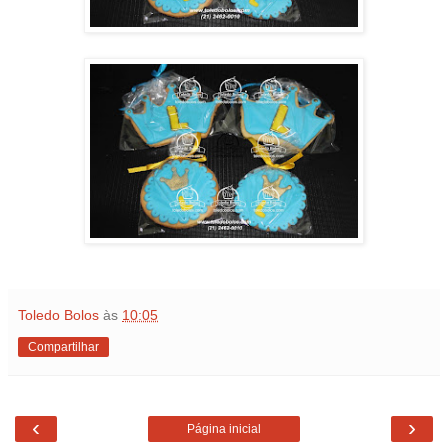
Toledo Bolos
às
10:05
Compartilhar
‹
›
Página inicial