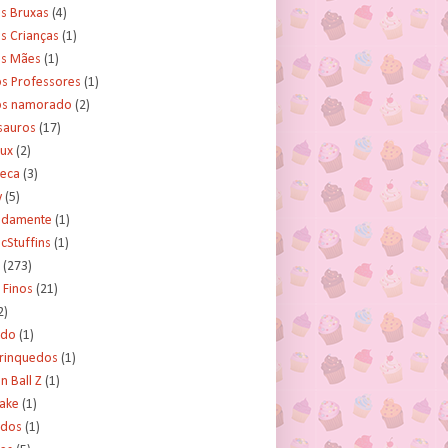
s Bruxas
(4)
s Crianças
(1)
as Mães
(1)
os Professores
(1)
os namorado
(2)
sauros
(17)
rux
(2)
teca
(3)
y
(5)
tidamente
(1)
cStuffins
(1)
(273)
 Finos
(21)
2)
ado
(1)
Brinquedos
(1)
 Ball Z
(1)
Cake
(1)
ados
(1)