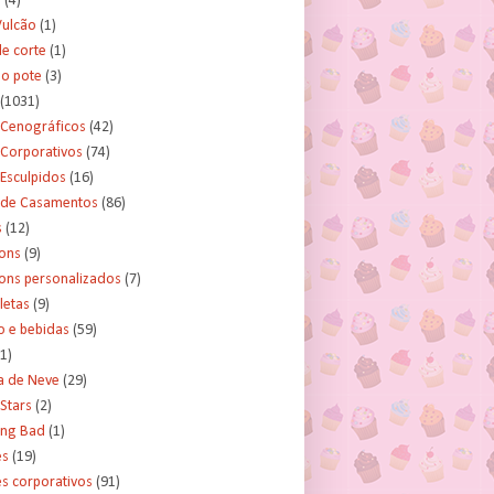
s
(4)
Vulcão
(1)
e corte
(1)
no pote
(3)
(1031)
 Cenográficos
(42)
 Corporativos
(74)
Esculpidos
(16)
 de Casamentos
(86)
s
(12)
ons
(9)
ns personalizados
(7)
letas
(9)
o e bebidas
(59)
(1)
a de Neve
(29)
Stars
(2)
ing Bad
(1)
es
(19)
s corporativos
(91)