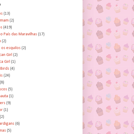
s
os
(13)
amam
(2)
os
(419)
no País das Maravilhas
(17)
n
(2)
e os esquilos
(2)
an Girl
(2)
a Girl
(1)
 Birds
(4)
is
(24)
(8)
scos
(5)
nauta
(1)
ers
(9)
or
(1)
(2)
ardigans
(6)
inas
(5)