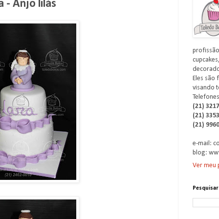
 - Anjo lilás
profissão
cupcakes,
decorados
Eles são 
visando t
Telefones
(21) 321
(21) 335
(21) 996
e-mail: 
blog: ww
Ver meu p
Pesquisar