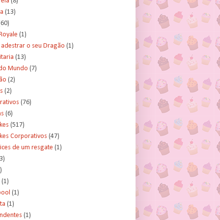
rela
(8)
a
(13)
(60)
Royale
(1)
adestrar o seu Dragão
(1)
taria
(13)
do Mundo
(7)
ão
(2)
s
(2)
rativos
(76)
as
(6)
kes
(517)
kes Corporativos
(47)
ices de um resgate
(1)
3)
)
(1)
ool
(1)
ta
(1)
ndentes
(1)