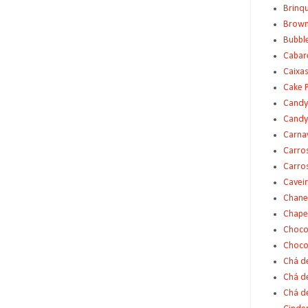
Brinq
Brown
Bubbl
Cabar
Caixas
Cake 
Candy
Candy
Carna
Carro
Carro
Cavei
Chane
Chape
Choco
Choco
Chá d
Chá d
Chá de