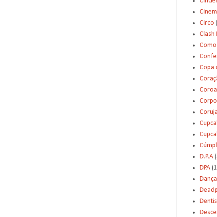
Cinde
Cinem
Circo
Clash 
Como 
Confei
Copa 
Coraç
Coroa
Corpo
Coruj
Cupca
Cupca
Cúmpl
D.P.A
(
DPA
(1
Dança
Deadp
Dentis
Desce