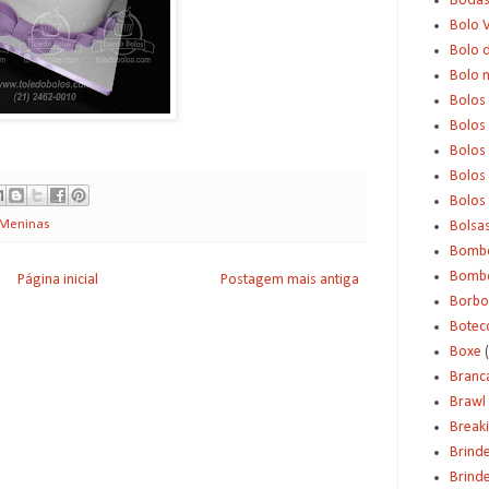
Boda
Bolo 
Bolo d
Bolo 
Bolos
Bolos
Bolos
Bolos 
Bolos
Meninas
Bolsa
Bomb
Bombo
Página inicial
Postagem mais antiga
Borbo
Botec
Boxe
Branc
Brawl 
Break
Brind
Brinde