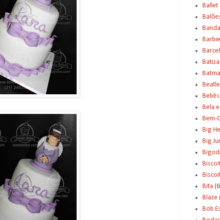
Ballet
Balõe
Banda
Barbi
Barce
Batiz
Batm
Beatle
Bebês
Bela e
Bem-C
Big H
Big J
Bigod
Biscoi
Bisco
Bita
(6
Blaze
Bob E