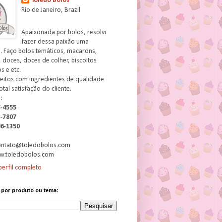
Toledo Bolos
Rio de Janeiro, Brazil
Apaixonada por bolos, resolvi
fazer dessa paixão uma
. Faço bolos temáticos, macarons,
 doces, doces de colher, biscoitos
 e etc.
feitos com ingredientes de qualidade
otal satisfação do cliente.
:
7-4555
3-7807
06-1350
contato@toledobolos.com
w.toledobolos.com
erfil completo
 por produto ou tema: