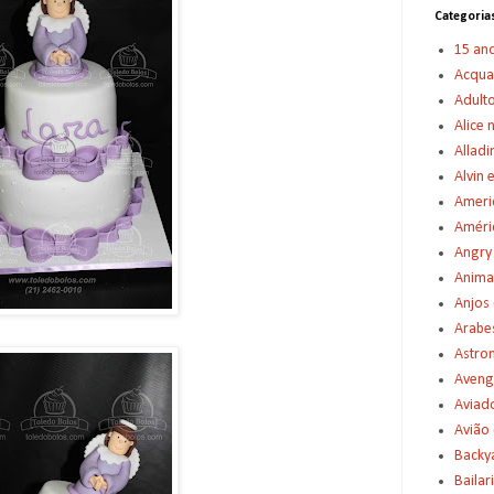
Categoria
15 an
Acqu
Adult
Alice 
Alladi
Alvin 
Americ
Améric
Angry
Anima
Anjos
Arabe
Astro
Aveng
Aviad
Avião
Backy
Bailar