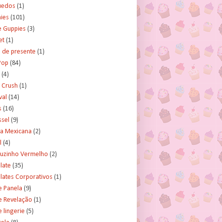
uedos
(1)
ies
(101)
e Guppies
(3)
et
(1)
 de presente
(1)
Pop
(84)
(4)
 Crush
(1)
val
(14)
s
(16)
ssel
(9)
ra Mexicana
(2)
l
(4)
uzinho Vermelho
(2)
late
(35)
lates Corporativos
(1)
e Panela
(9)
e Revelação
(1)
 lingerie
(5)