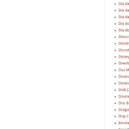
Dia da
Dia da
Dia d
Dia d
Dia d
Dinos
Dinot
Disco
Disne
Diver
Doc M
Doces
Doces
Doki
(
Dour
Dra. 
Dragon
Drip 
Enrol