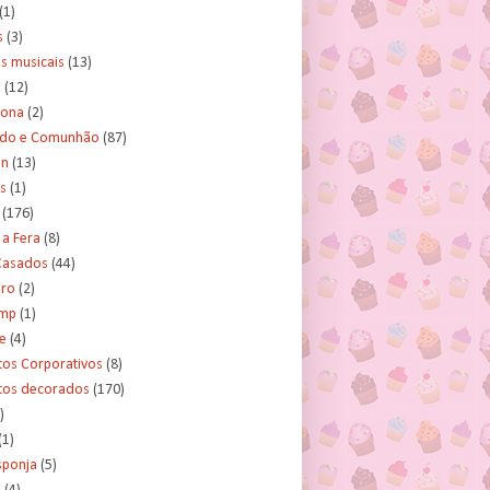
(1)
s
(3)
s musicais
(13)
e
(12)
lona
(2)
ado e Comunhão
(87)
an
(13)
s
(1)
(176)
 a Fera
(8)
asados
(44)
ero
(2)
ump
(1)
e
(4)
tos Corporativos
(8)
itos decorados
(170)
)
(1)
sponja
(5)