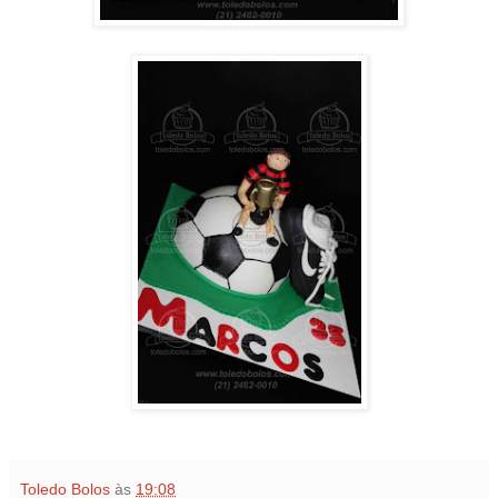
Toledo Bolos
às
19:08