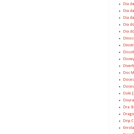
Dia da
Dia da
Dia d
Dia d
Dia d
Dinos
Dinot
Disco
Disne
Diver
Doc M
Doces
Doces
Doki
(
Dour
Dra. 
Dragon
Drip 
Enrol