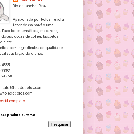
Toledo Bolos
Rio de Janeiro, Brazil
Apaixonada por bolos, resolvi
fazer dessa paixão uma
. Faço bolos temáticos, macarons,
 doces, doces de colher, biscoitos
 e etc.
feitos com ingredientes de qualidade
otal satisfação do cliente.
:
7-4555
3-7807
06-1350
contato@toledobolos.com
w.toledobolos.com
erfil completo
 por produto ou tema: