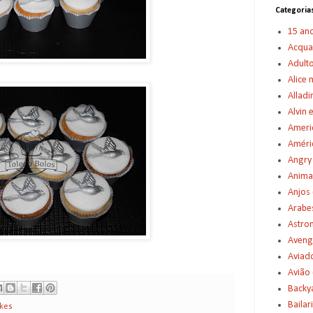
Categoria
15 an
Acqu
Adult
Alice 
Alladi
Alvin 
Americ
Améric
Angry
Anima
Anjos
Arabe
Astro
Aveng
Aviad
Avião
Backy
Bailar
kes