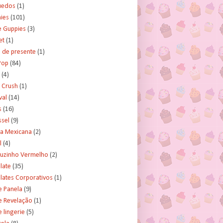
uedos
(1)
ies
(101)
e Guppies
(3)
et
(1)
 de presente
(1)
Pop
(84)
(4)
 Crush
(1)
val
(14)
s
(16)
ssel
(9)
ra Mexicana
(2)
l
(4)
uzinho Vermelho
(2)
late
(35)
lates Corporativos
(1)
e Panela
(9)
e Revelação
(1)
 lingerie
(5)