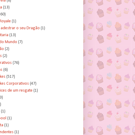
rela
(8)
a
(13)
(60)
Royale
(1)
adestrar o seu Dragão
(1)
taria
(13)
do Mundo
(7)
ão
(2)
s
(2)
rativos
(76)
as
(6)
kes
(517)
kes Corporativos
(47)
ices de um resgate
(1)
3)
)
(1)
ool
(1)
ta
(1)
ndentes
(1)