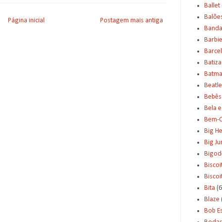
Ballet
Balõe
Página inicial
Postagem mais antiga
Banda
Barbi
Barce
Batiz
Batm
Beatle
Bebês
Bela e
Bem-C
Big H
Big J
Bigod
Biscoi
Bisco
Bita
(6
Blaze
Bob E