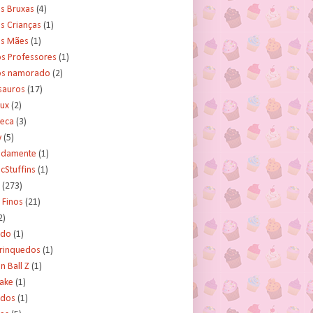
s Bruxas
(4)
s Crianças
(1)
as Mães
(1)
os Professores
(1)
os namorado
(2)
sauros
(17)
rux
(2)
teca
(3)
y
(5)
tidamente
(1)
cStuffins
(1)
(273)
 Finos
(21)
2)
ado
(1)
Brinquedos
(1)
 Ball Z
(1)
Cake
(1)
ados
(1)