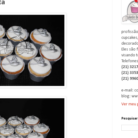
ta
profissão
cupcakes,
decorados
Eles são 
visando t
Telefones
(21) 321
(21) 335
(21) 996
e-mail: 
blog: ww
Ver meu p
Pesquisar