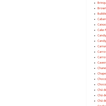
Brinq
Brown
Bubbl
Cabar
Caixas
Cake 
Candy
Candy
Carna
Carro
Carro
Cavei
Chane
Chape
Choco
Choco
Chá d
Chá d
Chá de