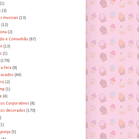
(1)
s
(3)
s musicais
(13)
e
(12)
lona
(2)
ado e Comunhão
(87)
an
(13)
s
(1)
(176)
 a Fera
(8)
asados
(44)
ero
(2)
ump
(1)
e
(4)
tos Corporativos
(8)
itos decorados
(170)
)
(1)
sponja
(5)