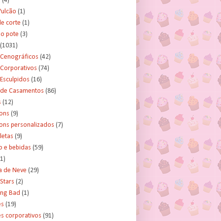
s
(4)
Vulcão
(1)
e corte
(1)
no pote
(3)
(1031)
 Cenográficos
(42)
 Corporativos
(74)
Esculpidos
(16)
 de Casamentos
(86)
s
(12)
ons
(9)
ns personalizados
(7)
letas
(9)
o e bebidas
(59)
(1)
a de Neve
(29)
Stars
(2)
ing Bad
(1)
es
(19)
s corporativos
(91)