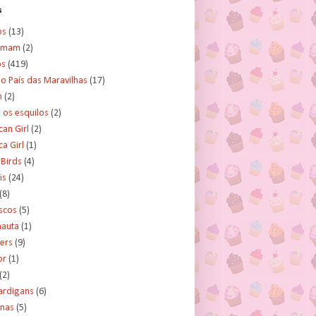
s
os
(13)
amam
(2)
os
(419)
no País das Maravilhas
(17)
n
(2)
e os esquilos
(2)
an Girl
(2)
a Girl
(1)
 Birds
(4)
is
(24)
(8)
scos
(5)
nauta
(1)
ers
(9)
or
(1)
(2)
ardigans
(6)
inas
(5)