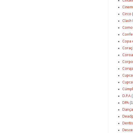
Cinde
Cinem
Circo
Clash 
Como 
Confei
Copa 
Coraç
Coroa
Corpo
Coruj
Cupca
Cupca
Cúmpl
D.P.A
(
DPA
(1
Dança
Deadp
Dentis
Desce