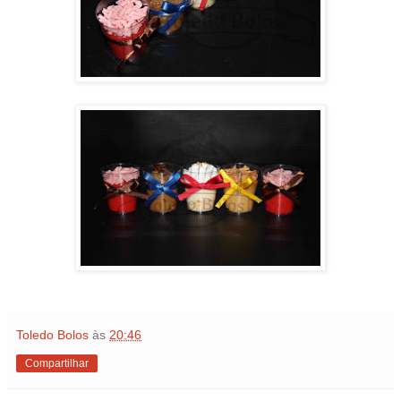
Toledo Bolos
às
20:46
Compartilhar