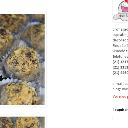
profissão
cupcakes,
decorados
Eles são 
visando t
Telefones
(21) 321
(21) 335
(21) 996
e-mail: 
blog: ww
Ver meu p
Pesquisar