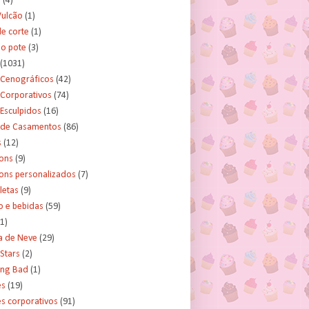
s
(4)
Vulcão
(1)
e corte
(1)
no pote
(3)
(1031)
 Cenográficos
(42)
 Corporativos
(74)
Esculpidos
(16)
 de Casamentos
(86)
s
(12)
ons
(9)
ns personalizados
(7)
letas
(9)
o e bebidas
(59)
(1)
a de Neve
(29)
Stars
(2)
ing Bad
(1)
es
(19)
s corporativos
(91)