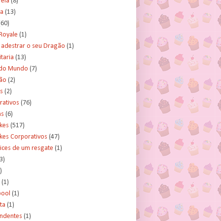
rela
(8)
a
(13)
(60)
Royale
(1)
adestrar o seu Dragão
(1)
taria
(13)
do Mundo
(7)
ão
(2)
s
(2)
rativos
(76)
as
(6)
kes
(517)
kes Corporativos
(47)
ices de um resgate
(1)
3)
)
(1)
ool
(1)
ta
(1)
ndentes
(1)