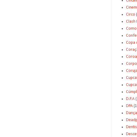
Cinde
Cinem
Circo
Clash 
Como 
Confei
Copa 
Coraç
Coroa
Corpo
Coruj
Cupca
Cupca
Cúmpl
D.P.A
(
DPA
(1
Dança
Deadp
Dentis
Desce