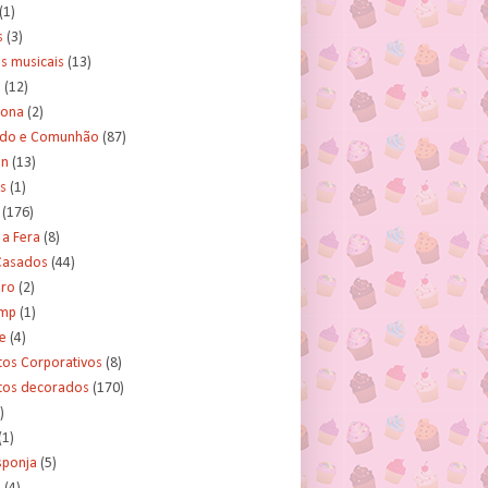
(1)
s
(3)
s musicais
(13)
e
(12)
lona
(2)
ado e Comunhão
(87)
an
(13)
s
(1)
(176)
 a Fera
(8)
asados
(44)
ero
(2)
ump
(1)
e
(4)
tos Corporativos
(8)
itos decorados
(170)
)
(1)
sponja
(5)