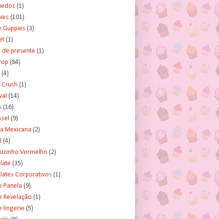
uedos
(1)
ies
(101)
e Guppies
(3)
et
(1)
 de presente
(1)
Pop
(84)
(4)
 Crush
(1)
val
(14)
s
(16)
ssel
(9)
ra Mexicana
(2)
l
(4)
uzinho Vermelho
(2)
late
(35)
lates Corporativos
(1)
e Panela
(9)
e Revelação
(1)
 lingerie
(5)