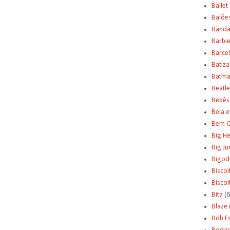
Ballet
Balõe
Banda
Barbi
Barce
Batiz
Batm
Beatle
Bebês
Bela e
Bem-C
Big H
Big J
Bigod
Biscoi
Bisco
Bita
(6
Blaze
Bob E