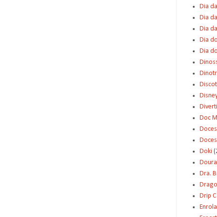
Dia da
Dia da
Dia d
Dia d
Dia d
Dinos
Dinot
Disco
Disne
Diver
Doc M
Doces
Doces
Doki
(
Dour
Dra. 
Dragon
Drip 
Enrol