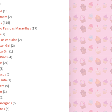
s
os
(13)
amam
(2)
os
(419)
no País das Maravilhas
(17)
n
(2)
e os esquilos
(2)
an Girl
(2)
a Girl
(1)
 Birds
(4)
is
(24)
(8)
scos
(5)
nauta
(1)
ers
(9)
or
(1)
(2)
ardigans
(6)
inas
(5)