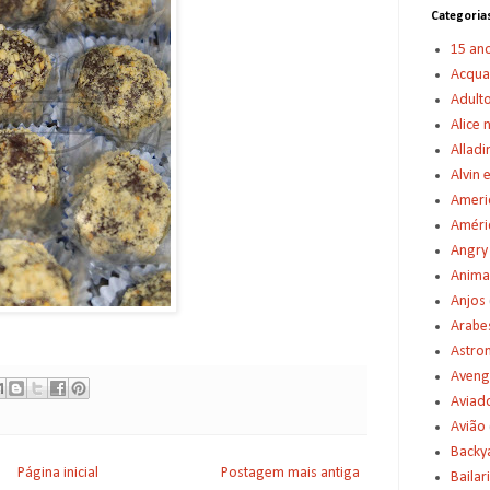
Categoria
15 an
Acqu
Adult
Alice 
Alladi
Alvin 
Americ
Améric
Angry
Anima
Anjos
Arabe
Astro
Aveng
Aviad
Avião
Backy
Página inicial
Postagem mais antiga
Bailar