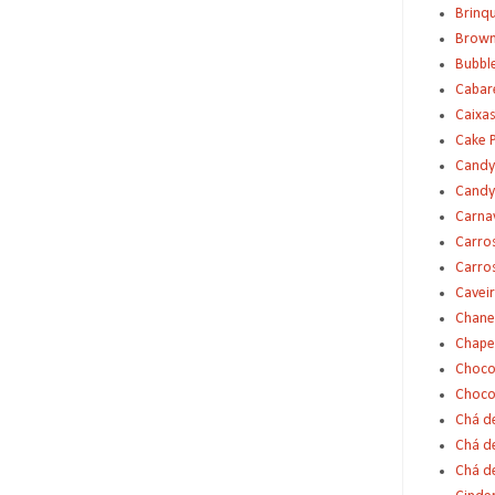
Brinq
Brown
Bubbl
Cabar
Caixas
Cake 
Candy
Candy
Carna
Carro
Carro
Cavei
Chane
Chape
Choco
Choco
Chá d
Chá d
Chá de