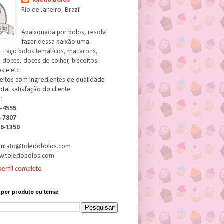
Toledo Bolos
Rio de Janeiro, Brazil
Apaixonada por bolos, resolvi
fazer dessa paixão uma
. Faço bolos temáticos, macarons,
 doces, doces de colher, biscoitos
 e etc.
feitos com ingredientes de qualidade
otal satisfação do cliente.
:
7-4555
3-7807
06-1350
contato@toledobolos.com
w.toledobolos.com
erfil completo
 por produto ou tema: