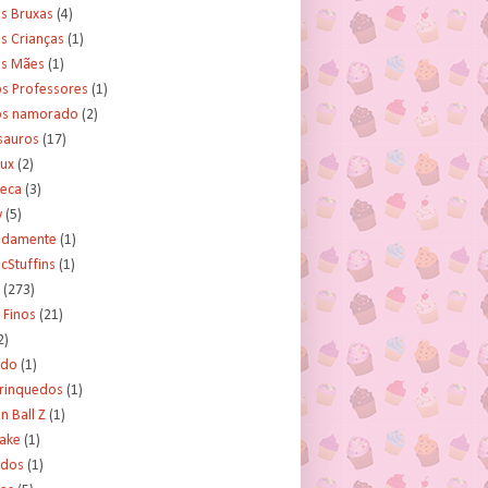
s Bruxas
(4)
s Crianças
(1)
as Mães
(1)
os Professores
(1)
os namorado
(2)
sauros
(17)
rux
(2)
teca
(3)
y
(5)
tidamente
(1)
cStuffins
(1)
(273)
 Finos
(21)
2)
ado
(1)
Brinquedos
(1)
 Ball Z
(1)
Cake
(1)
ados
(1)