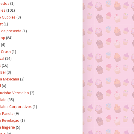
uedos
(1)
ies
(101)
e Guppies
(3)
et
(1)
 de presente
(1)
Pop
(84)
(4)
 Crush
(1)
val
(14)
s
(16)
ssel
(9)
ra Mexicana
(2)
l
(4)
uzinho Vermelho
(2)
late
(35)
lates Corporativos
(1)
e Panela
(9)
e Revelação
(1)
 lingerie
(5)