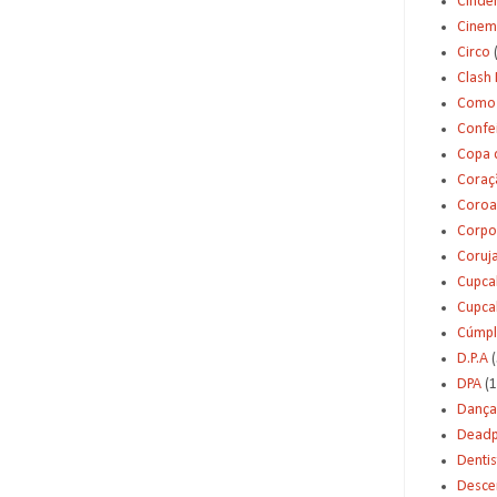
Cinde
Cinem
Circo
Clash 
Como 
Confei
Copa 
Coraç
Coroa
Corpo
Coruj
Cupca
Cupca
Cúmpl
D.P.A
(
DPA
(1
Dança
Deadp
Dentis
Desce