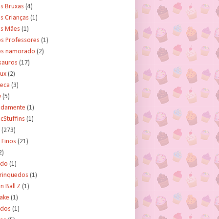
s Bruxas
(4)
s Crianças
(1)
as Mães
(1)
os Professores
(1)
os namorado
(2)
sauros
(17)
rux
(2)
teca
(3)
y
(5)
tidamente
(1)
cStuffins
(1)
(273)
 Finos
(21)
2)
ado
(1)
Brinquedos
(1)
 Ball Z
(1)
Cake
(1)
ados
(1)