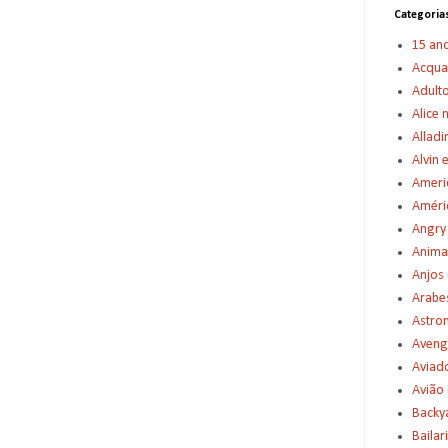
Categoria
15 an
Acqu
Adult
Alice 
Alladi
Alvin 
Americ
Améric
Angry
Anima
Anjos
Arabe
Astro
Aveng
Aviad
Avião
Backy
Bailar