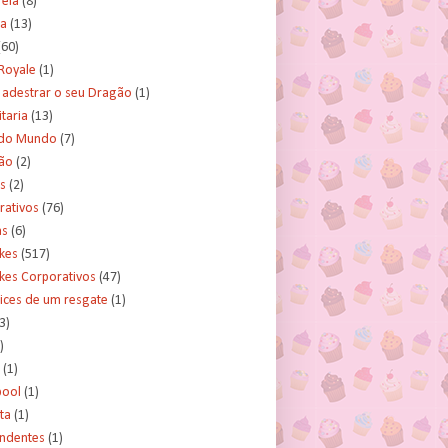
rela
(8)
a
(13)
(60)
Royale
(1)
adestrar o seu Dragão
(1)
taria
(13)
do Mundo
(7)
ão
(2)
s
(2)
rativos
(76)
as
(6)
kes
(517)
kes Corporativos
(47)
ices de um resgate
(1)
3)
)
(1)
ool
(1)
ta
(1)
ndentes
(1)