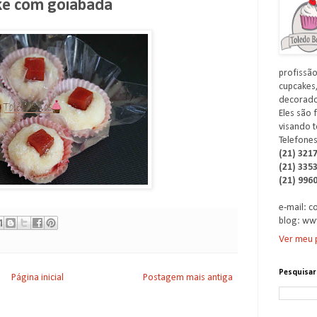
ke com goiabada
profissão
cupcakes,
decorados
Eles são 
visando t
Telefones
(21) 321
(21) 335
(21) 996
e-mail: 
blog: ww
Ver meu p
Pesquisar
Página inicial
Postagem mais antiga