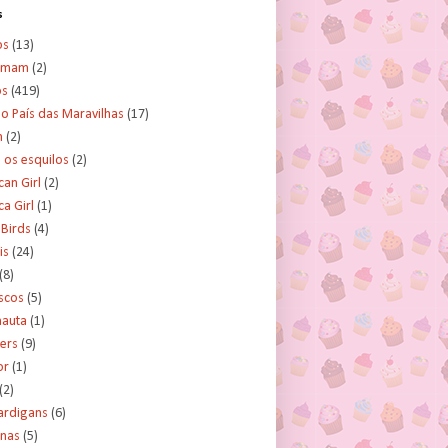
s
os
(13)
amam
(2)
os
(419)
no País das Maravilhas
(17)
n
(2)
e os esquilos
(2)
an Girl
(2)
a Girl
(1)
 Birds
(4)
is
(24)
(8)
scos
(5)
nauta
(1)
ers
(9)
or
(1)
(2)
ardigans
(6)
inas
(5)