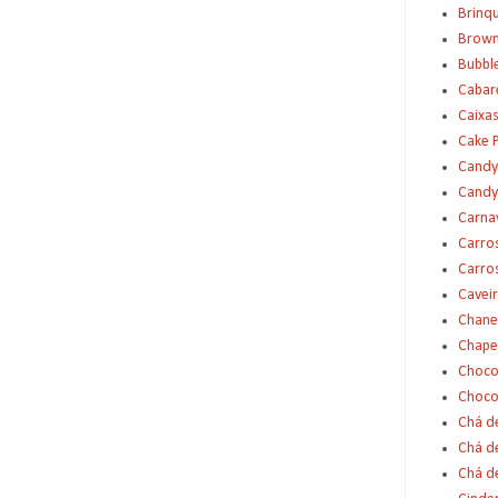
Brinq
Brown
Bubbl
Cabar
Caixas
Cake 
Candy
Candy
Carna
Carro
Carro
Cavei
Chane
Chape
Choco
Choco
Chá d
Chá d
Chá de