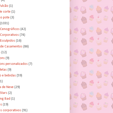
s
(4)
Vulcão
(1)
e corte
(1)
no pote
(3)
(1031)
 Cenográficos
(42)
 Corporativos
(74)
Esculpidos
(16)
 de Casamentos
(86)
s
(12)
ons
(9)
ns personalizados
(7)
letas
(9)
o e bebidas
(59)
(1)
a de Neve
(29)
Stars
(2)
ing Bad
(1)
es
(19)
s corporativos
(91)