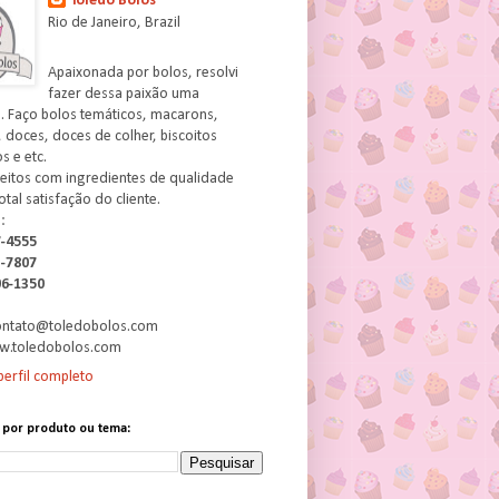
Toledo Bolos
Rio de Janeiro, Brazil
Apaixonada por bolos, resolvi
fazer dessa paixão uma
. Faço bolos temáticos, macarons,
 doces, doces de colher, biscoitos
 e etc.
feitos com ingredientes de qualidade
otal satisfação do cliente.
:
7-4555
3-7807
06-1350
contato@toledobolos.com
w.toledobolos.com
erfil completo
 por produto ou tema: