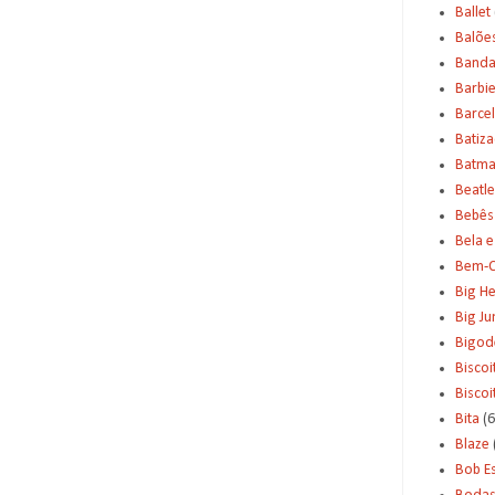
Ballet
Balõe
Banda
Barbi
Barce
Batiz
Batm
Beatle
Bebês
Bela e
Bem-C
Big H
Big J
Bigod
Biscoi
Bisco
Bita
(6
Blaze
Bob E