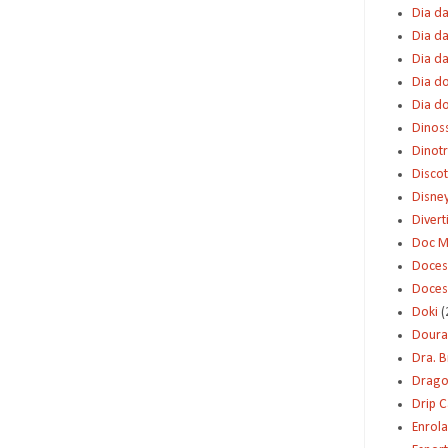
Dia da
Dia da
Dia d
Dia d
Dia d
Dinos
Dinot
Disco
Disne
Diver
Doc M
Doces
Doces
Doki
(
Dour
Dra. 
Dragon
Drip 
Enrol