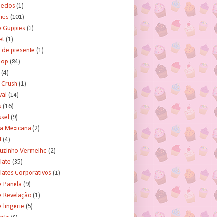
uedos
(1)
ies
(101)
e Guppies
(3)
et
(1)
 de presente
(1)
Pop
(84)
(4)
 Crush
(1)
val
(14)
s
(16)
ssel
(9)
ra Mexicana
(2)
l
(4)
uzinho Vermelho
(2)
late
(35)
lates Corporativos
(1)
e Panela
(9)
e Revelação
(1)
 lingerie
(5)