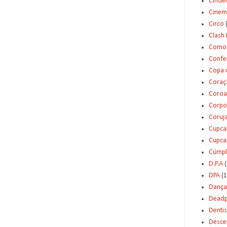
Cinde
Cinem
Circo
Clash 
Como 
Confei
Copa 
Coraç
Coroa
Corpo
Coruj
Cupca
Cupca
Cúmpl
D.P.A
(
DPA
(1
Dança
Deadp
Dentis
Desce