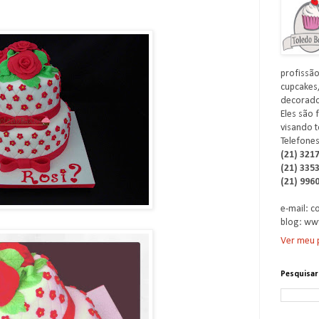
profissão
cupcakes,
decorados
Eles são 
visando t
Telefones
(21) 321
(21) 335
(21) 996
e-mail: 
blog: ww
Ver meu p
Pesquisar