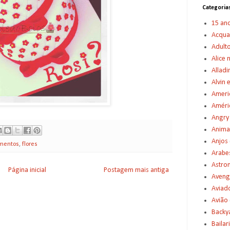
Categoria
15 an
Acqu
Adult
Alice 
Alladi
Alvin 
Americ
Améric
Angry
Anima
Anjos
amentos
,
flores
Arabe
Astro
Página inicial
Postagem mais antiga
Aveng
Aviad
Avião
Backy
Bailar