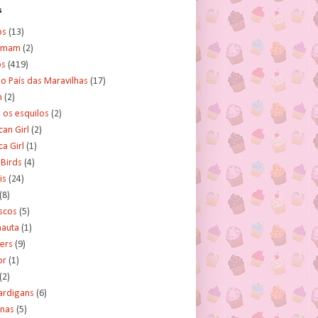
s
os
(13)
amam
(2)
os
(419)
no País das Maravilhas
(17)
n
(2)
e os esquilos
(2)
an Girl
(2)
a Girl
(1)
 Birds
(4)
is
(24)
(8)
scos
(5)
nauta
(1)
ers
(9)
or
(1)
(2)
ardigans
(6)
inas
(5)