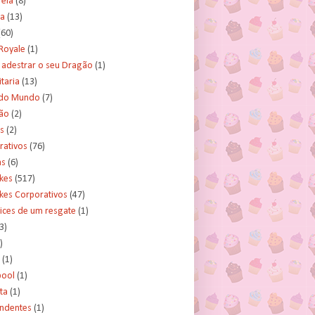
rela
(8)
a
(13)
(60)
Royale
(1)
adestrar o seu Dragão
(1)
taria
(13)
do Mundo
(7)
ão
(2)
s
(2)
rativos
(76)
as
(6)
kes
(517)
kes Corporativos
(47)
ices de um resgate
(1)
3)
)
(1)
ool
(1)
ta
(1)
ndentes
(1)