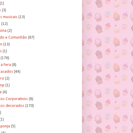
(1)
s
(3)
s musicais
(13)
e
(12)
lona
(2)
ado e Comunhão
(87)
an
(13)
s
(1)
(176)
 a Fera
(8)
asados
(44)
ero
(2)
ump
(1)
e
(4)
tos Corporativos
(8)
itos decorados
(170)
)
(1)
sponja
(5)