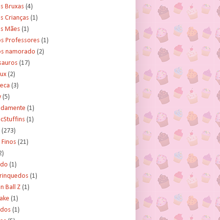
s Bruxas
(4)
s Crianças
(1)
as Mães
(1)
os Professores
(1)
os namorado
(2)
sauros
(17)
rux
(2)
teca
(3)
y
(5)
tidamente
(1)
cStuffins
(1)
(273)
 Finos
(21)
2)
ado
(1)
Brinquedos
(1)
 Ball Z
(1)
Cake
(1)
ados
(1)