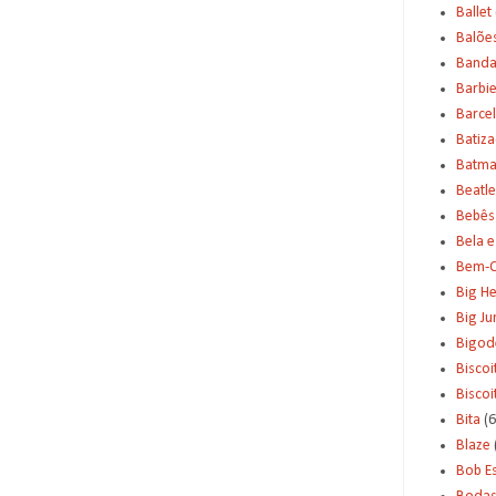
Ballet
Balõe
Banda
Barbi
Barce
Batiz
Batm
Beatle
Bebês
Bela e
Bem-C
Big H
Big J
Bigod
Biscoi
Bisco
Bita
(6
Blaze
Bob E