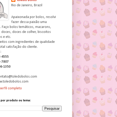
Toledo Bolos
Rio de Janeiro, Brazil
Apaixonada por bolos, resolvi
fazer dessa paixão uma
. Faço bolos temáticos, macarons,
 doces, doces de colher, biscoitos
 e etc.
feitos com ingredientes de qualidade
otal satisfação do cliente.
:
7-4555
3-7807
06-1350
contato@toledobolos.com
w.toledobolos.com
erfil completo
 por produto ou tema: