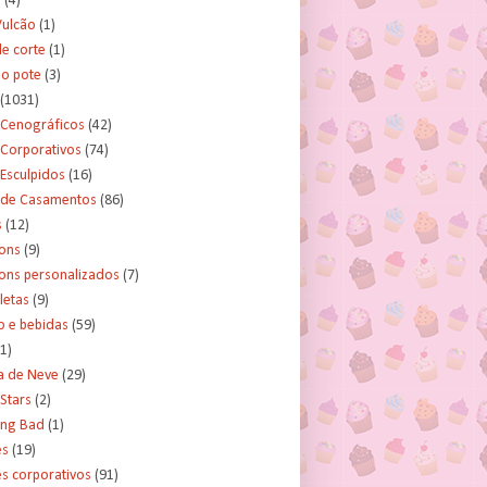
s
(4)
Vulcão
(1)
e corte
(1)
no pote
(3)
(1031)
 Cenográficos
(42)
 Corporativos
(74)
Esculpidos
(16)
 de Casamentos
(86)
s
(12)
ons
(9)
ns personalizados
(7)
letas
(9)
o e bebidas
(59)
(1)
a de Neve
(29)
Stars
(2)
ing Bad
(1)
es
(19)
s corporativos
(91)