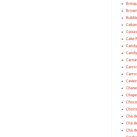
Brinq
Brown
Bubbl
Cabar
Caixas
Cake 
Candy
Candy
Carna
Carro
Carro
Cavei
Chane
Chape
Choco
Choco
Chá d
Chá d
Chá de