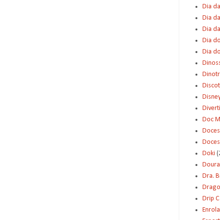
Dia da
Dia da
Dia d
Dia d
Dia d
Dinos
Dinot
Disco
Disne
Diver
Doc M
Doces
Doces
Doki
(
Dour
Dra. 
Dragon
Drip 
Enrol