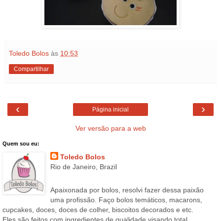
Toledo Bolos
às
10:53
Compartilhar
‹
›
Página inicial
Ver versão para a web
Quem sou eu:
Toledo Bolos
Rio de Janeiro, Brazil
Apaixonada por bolos, resolvi fazer dessa paixão
uma profissão. Faço bolos temáticos, macarons,
cupcakes, doces, doces de colher, biscoitos decorados e etc.
Eles são feitos com ingredientes de qualidade visando total