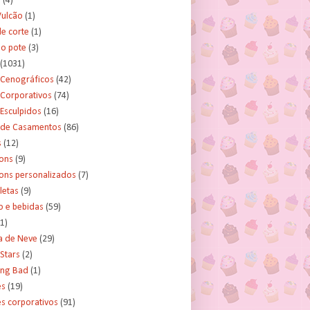
s
(4)
Vulcão
(1)
e corte
(1)
no pote
(3)
(1031)
 Cenográficos
(42)
 Corporativos
(74)
Esculpidos
(16)
 de Casamentos
(86)
s
(12)
ons
(9)
ns personalizados
(7)
letas
(9)
o e bebidas
(59)
(1)
a de Neve
(29)
Stars
(2)
ing Bad
(1)
es
(19)
s corporativos
(91)