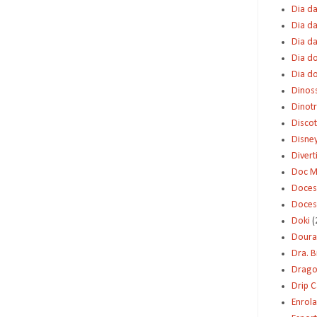
Dia da
Dia da
Dia d
Dia d
Dia d
Dinos
Dinot
Disco
Disne
Diver
Doc M
Doces
Doces
Doki
(
Dour
Dra. 
Dragon
Drip 
Enrol