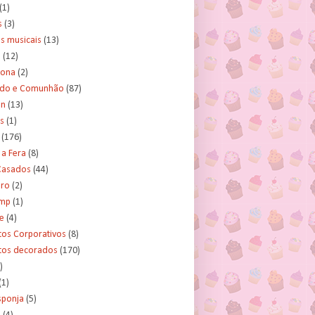
(1)
s
(3)
s musicais
(13)
e
(12)
lona
(2)
ado e Comunhão
(87)
an
(13)
s
(1)
(176)
 a Fera
(8)
asados
(44)
ero
(2)
ump
(1)
e
(4)
tos Corporativos
(8)
itos decorados
(170)
)
(1)
sponja
(5)