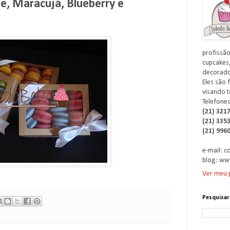
e, Maracujá, Blueberry e
profissão
cupcakes,
decorados
Eles são 
visando t
Telefones
(21) 321
(21) 335
(21) 996
e-mail: 
blog: ww
Ver meu p
Pesquisar