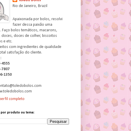
Toledo Bolos
Rio de Janeiro, Brazil
Apaixonada por bolos, resolvi
fazer dessa paixão uma
. Faço bolos temáticos, macarons,
 doces, doces de colher, biscoitos
 e etc.
feitos com ingredientes de qualidade
otal satisfação do cliente.
:
7-4555
3-7807
06-1350
contato@toledobolos.com
w.toledobolos.com
erfil completo
 por produto ou tema: