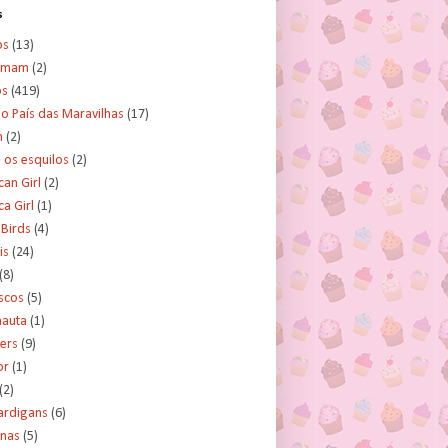
s
os
(13)
amam
(2)
os
(419)
no País das Maravilhas
(17)
n
(2)
e os esquilos
(2)
an Girl
(2)
a Girl
(1)
 Birds
(4)
is
(24)
(8)
scos
(5)
nauta
(1)
ers
(9)
or
(1)
(2)
ardigans
(6)
inas
(5)