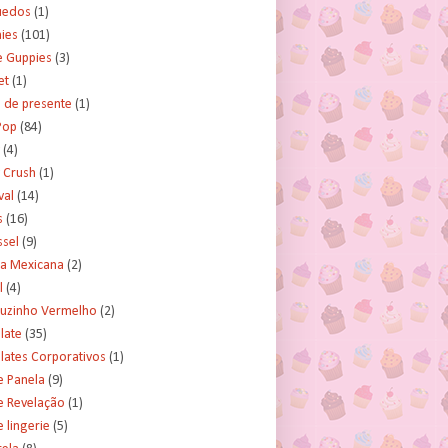
uedos
(1)
ies
(101)
e Guppies
(3)
et
(1)
 de presente
(1)
Pop
(84)
(4)
 Crush
(1)
val
(14)
s
(16)
ssel
(9)
ra Mexicana
(2)
l
(4)
uzinho Vermelho
(2)
late
(35)
lates Corporativos
(1)
e Panela
(9)
e Revelação
(1)
 lingerie
(5)