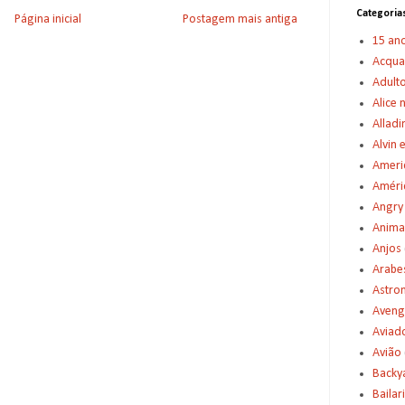
Categoria
Página inicial
Postagem mais antiga
15 an
Acqu
Adult
Alice 
Alladi
Alvin 
Americ
Améric
Angry
Anima
Anjos
Arabe
Astro
Aveng
Aviad
Avião
Backy
Bailar