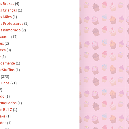
s Bruxas
(4)
s Crianças
(1)
as Mães
(1)
os Professores
(1)
os namorado
(2)
sauros
(17)
rux
(2)
teca
(3)
y
(5)
tidamente
(1)
cStuffins
(1)
(273)
 Finos
(21)
2)
ado
(1)
Brinquedos
(1)
 Ball Z
(1)
Cake
(1)
ados
(1)