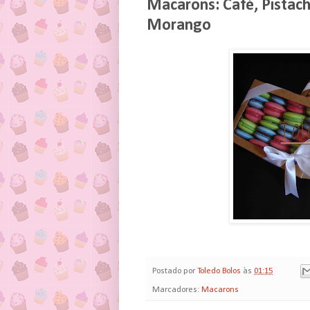
Macarons: Café, Pistach
Morango
Postado por
Toledo Bolos
às
01:15
Marcadores:
Macarons