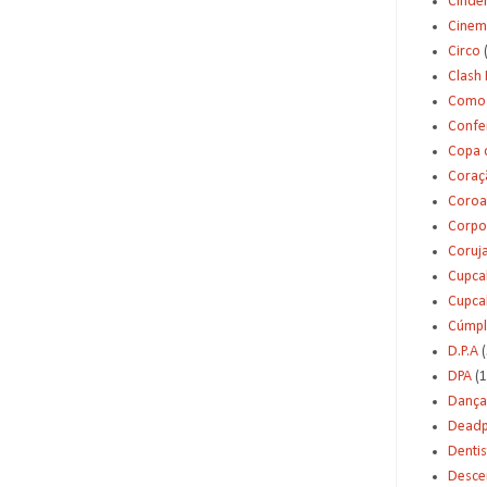
Cinde
Cinem
Circo
Clash 
Como 
Confei
Copa 
Coraç
Coroa
Corpo
Coruj
Cupca
Cupca
Cúmpl
D.P.A
(
DPA
(1
Dança
Deadp
Dentis
Desce