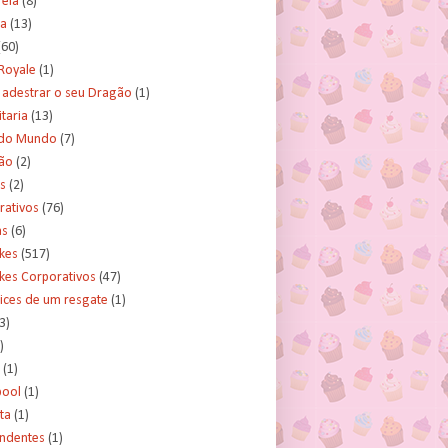
rela
(8)
a
(13)
(60)
Royale
(1)
adestrar o seu Dragão
(1)
taria
(13)
do Mundo
(7)
ão
(2)
s
(2)
rativos
(76)
as
(6)
kes
(517)
kes Corporativos
(47)
ices de um resgate
(1)
3)
)
(1)
ool
(1)
ta
(1)
ndentes
(1)