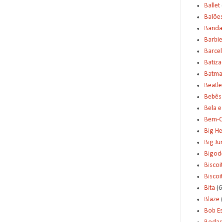
Ballet
Balõe
Banda
Barbi
Barce
Batiz
Batm
Beatle
Bebês
Bela e
Bem-C
Big H
Big J
Bigod
Biscoi
Bisco
Bita
(6
Blaze
Bob E