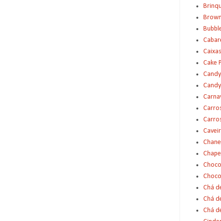
Brinq
Brown
Bubbl
Cabar
Caixas
Cake 
Candy
Candy
Carna
Carro
Carro
Cavei
Chane
Chape
Choco
Choco
Chá d
Chá d
Chá de