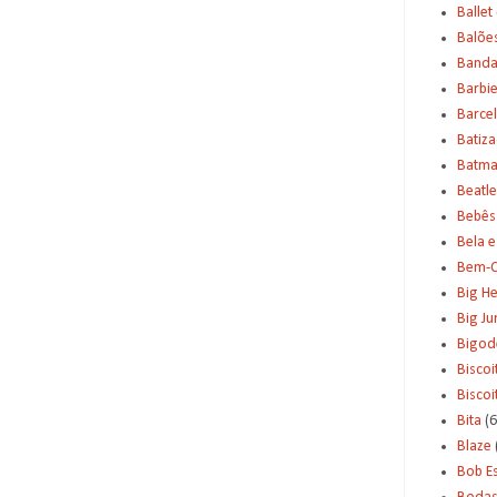
Ballet
Balõe
Banda
Barbi
Barce
Batiz
Batm
Beatle
Bebês
Bela e
Bem-C
Big H
Big J
Bigod
Biscoi
Bisco
Bita
(6
Blaze
Bob E