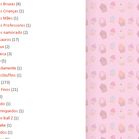
s Bruxas
(4)
s Crianças
(1)
as Mães
(1)
os Professores
(1)
os namorado
(2)
sauros
(17)
rux
(2)
teca
(3)
y
(5)
tidamente
(1)
cStuffins
(1)
(273)
 Finos
(21)
2)
ado
(1)
Brinquedos
(1)
 Ball Z
(1)
Cake
(1)
ados
(1)