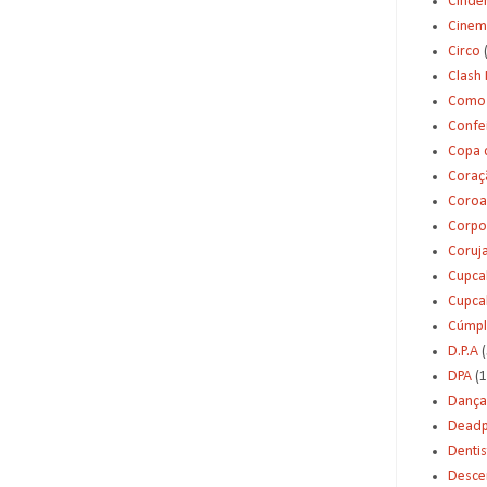
Cinde
Cinem
Circo
Clash 
Como 
Confei
Copa 
Coraç
Coroa
Corpo
Coruj
Cupca
Cupca
Cúmpl
D.P.A
(
DPA
(1
Dança
Deadp
Dentis
Desce