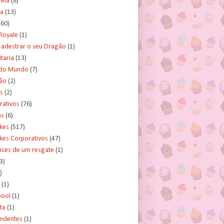
rela
(8)
a
(13)
(60)
Royale
(1)
adestrar o seu Dragão
(1)
taria
(13)
do Mundo
(7)
ão
(2)
s
(2)
rativos
(76)
as
(6)
kes
(517)
kes Corporativos
(47)
ices de um resgate
(1)
3)
)
(1)
ool
(1)
ta
(1)
ndentes
(1)