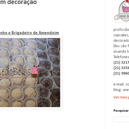
sem decoração
profissão
jinho e Brigadeiro de Amendoim
cupcakes,
decorados
Eles são 
visando t
Telefones
(21) 321
(21) 335
(21) 996
e-mail: 
blog: ww
Ver meu p
Pesquisar