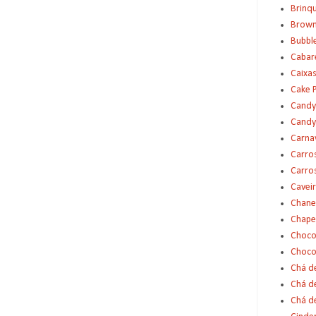
Brinq
Brown
Bubbl
Cabar
Caixas
Cake 
Candy
Candy
Carna
Carro
Carro
Cavei
Chane
Chape
Choco
Choco
Chá d
Chá d
Chá de