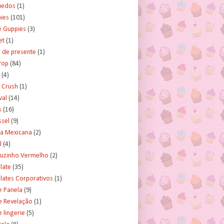
uedos
(1)
ies
(101)
e Guppies
(3)
et
(1)
 de presente
(1)
Pop
(84)
(4)
 Crush
(1)
val
(14)
s
(16)
ssel
(9)
ra Mexicana
(2)
l
(4)
uzinho Vermelho
(2)
late
(35)
lates Corporativos
(1)
e Panela
(9)
e Revelação
(1)
 lingerie
(5)