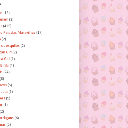
s
os
(13)
amam
(2)
os
(419)
no País das Maravilhas
(17)
n
(2)
e os esquilos
(2)
an Girl
(2)
a Girl
(1)
 Birds
(4)
is
(24)
(8)
scos
(5)
nauta
(1)
ers
(9)
or
(1)
(2)
ardigans
(6)
inas
(5)