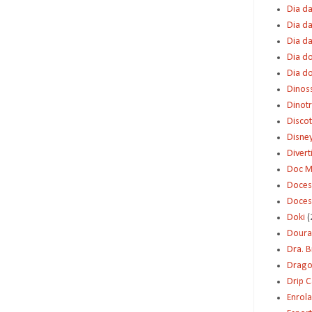
Dia da
Dia da
Dia d
Dia d
Dia d
Dinos
Dinot
Disco
Disne
Diver
Doc M
Doces
Doces
Doki
(
Dour
Dra. 
Dragon
Drip 
Enrol