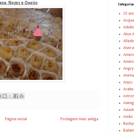
na, Nozes e Queijo
Categoria
15 an
Acqu
Adult
Alice 
Alladi
Alvin 
Americ
Améric
Angry
Anima
Anjos
Arabe
Astro
Aveng
Aviad
Avião
Página inicial
Postagem mais antiga
Backy
Bailar