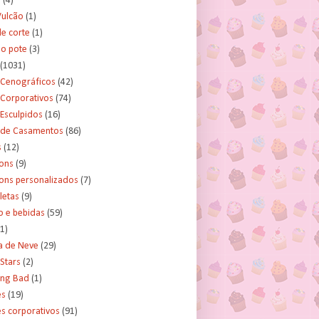
s
(4)
Vulcão
(1)
e corte
(1)
no pote
(3)
(1031)
 Cenográficos
(42)
 Corporativos
(74)
Esculpidos
(16)
 de Casamentos
(86)
s
(12)
ons
(9)
ns personalizados
(7)
letas
(9)
o e bebidas
(59)
(1)
a de Neve
(29)
Stars
(2)
ing Bad
(1)
es
(19)
s corporativos
(91)