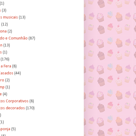
(1)
s
(3)
s musicais
(13)
e
(12)
lona
(2)
ado e Comunhão
(87)
an
(13)
s
(1)
(176)
 a Fera
(8)
asados
(44)
ero
(2)
ump
(1)
e
(4)
tos Corporativos
(8)
itos decorados
(170)
)
(1)
sponja
(5)