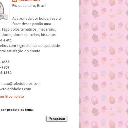
Toledo Bolos
Rio de Janeiro, Brazil
Apaixonada por bolos, resolvi
fazer dessa paixão uma
. Faço bolos temáticos, macarons,
 doces, doces de colher, biscoitos
 e etc.
feitos com ingredientes de qualidade
otal satisfação do cliente.
:
7-4555
3-7807
06-1350
contato@toledobolos.com
w.toledobolos.com
erfil completo
 por produto ou tema: