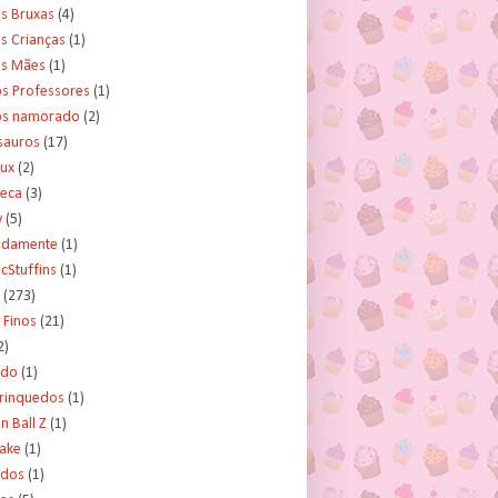
s Bruxas
(4)
s Crianças
(1)
as Mães
(1)
os Professores
(1)
os namorado
(2)
sauros
(17)
rux
(2)
teca
(3)
y
(5)
tidamente
(1)
cStuffins
(1)
(273)
 Finos
(21)
2)
ado
(1)
Brinquedos
(1)
 Ball Z
(1)
Cake
(1)
ados
(1)