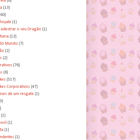
rela
(8)
a
(13)
(60)
Royale
(1)
adestrar o seu Dragão
(1)
taria
(13)
do Mundo
(7)
ão
(2)
s
(2)
rativos
(76)
as
(6)
kes
(517)
kes Corporativos
(47)
ices de um resgate
(1)
3)
)
(1)
ool
(1)
ta
(1)
ndentes
(1)