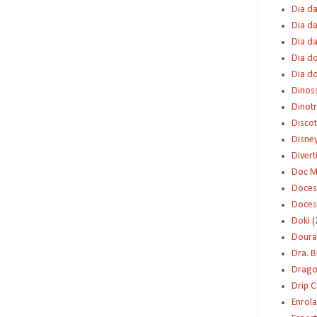
Dia da
Dia da
Dia d
Dia d
Dia d
Dinos
Dinot
Disco
Disne
Diver
Doc M
Doces
Doces
Doki
(
Dour
Dra. 
Dragon
Drip 
Enrol