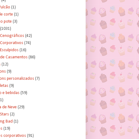
s
(4)
Vulcão
(1)
e corte
(1)
no pote
(3)
(1031)
 Cenográficos
(42)
 Corporativos
(74)
Esculpidos
(16)
 de Casamentos
(86)
s
(12)
ons
(9)
ns personalizados
(7)
letas
(9)
o e bebidas
(59)
(1)
a de Neve
(29)
Stars
(2)
ing Bad
(1)
es
(19)
s corporativos
(91)