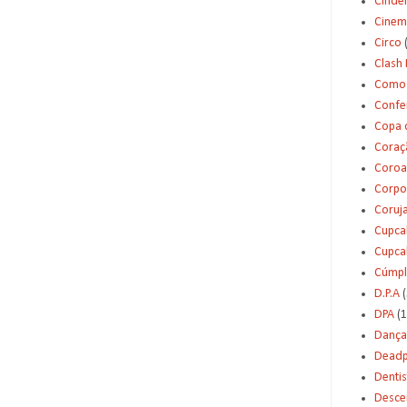
Cinde
Cinem
Circo
Clash 
Como 
Confei
Copa 
Coraç
Coroa
Corpo
Coruj
Cupca
Cupca
Cúmpl
D.P.A
(
DPA
(1
Dança
Deadp
Dentis
Desce