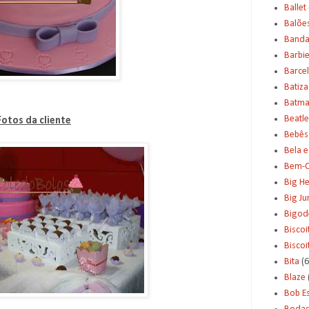
Ballet
Balõe
Banda
Barbi
Barce
Batiz
Batm
Beatle
Fotos da cliente
Bebês
Bela e
Bem-C
Big H
Big J
Bigod
Biscoi
Bisco
Bita
(6
Blaze
Bob E