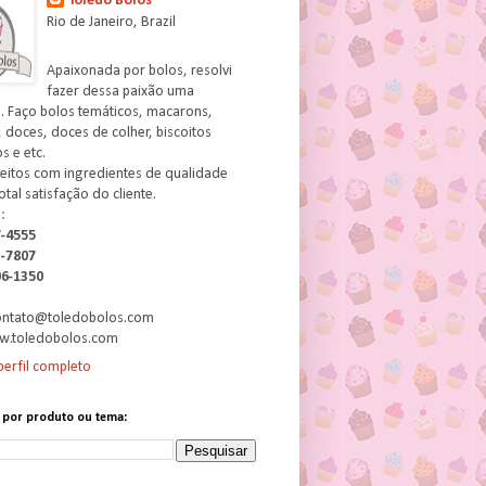
Toledo Bolos
Rio de Janeiro, Brazil
Apaixonada por bolos, resolvi
fazer dessa paixão uma
. Faço bolos temáticos, macarons,
 doces, doces de colher, biscoitos
 e etc.
feitos com ingredientes de qualidade
otal satisfação do cliente.
:
7-4555
3-7807
06-1350
contato@toledobolos.com
w.toledobolos.com
erfil completo
 por produto ou tema: