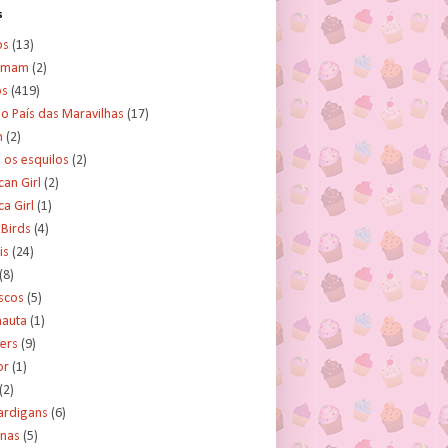
s
os
(13)
amam
(2)
os
(419)
no País das Maravilhas
(17)
n
(2)
e os esquilos
(2)
an Girl
(2)
a Girl
(1)
 Birds
(4)
is
(24)
(8)
scos
(5)
nauta
(1)
ers
(9)
or
(1)
(2)
ardigans
(6)
inas
(5)