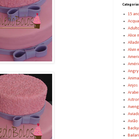
Categoria
15 an
Acqu
Adult
Alice 
Alladi
Alvin 
Americ
Améric
Angry
Anima
Anjos
Arabe
Astro
Aveng
Aviad
Avião
Backy
Bailar