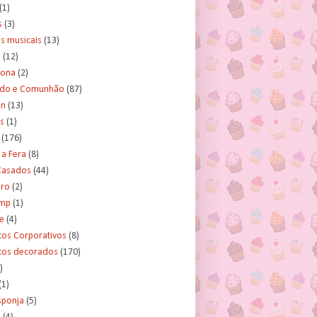
(1)
s
(3)
s musicais
(13)
e
(12)
lona
(2)
ado e Comunhão
(87)
an
(13)
s
(1)
(176)
 a Fera
(8)
asados
(44)
ero
(2)
ump
(1)
e
(4)
tos Corporativos
(8)
itos decorados
(170)
)
(1)
sponja
(5)