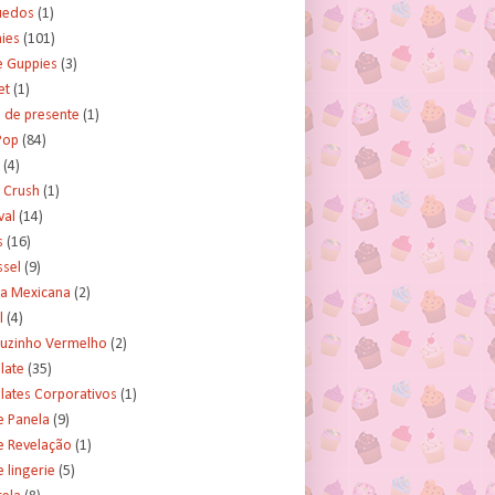
uedos
(1)
ies
(101)
e Guppies
(3)
et
(1)
 de presente
(1)
Pop
(84)
(4)
 Crush
(1)
val
(14)
s
(16)
ssel
(9)
ra Mexicana
(2)
l
(4)
uzinho Vermelho
(2)
late
(35)
lates Corporativos
(1)
e Panela
(9)
e Revelação
(1)
 lingerie
(5)