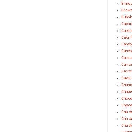
Brinq
Brown
Bubbl
Cabar
Caixas
Cake 
Candy
Candy
Carna
Carro
Carro
Cavei
Chane
Chape
Choco
Choco
Chá d
Chá d
Chá de