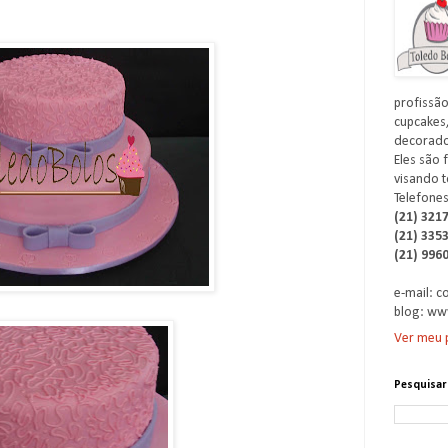
profissão
cupcakes,
decorados
Eles são 
visando t
Telefones
(21) 321
(21) 335
(21) 996
e-mail: 
blog: ww
Ver meu p
Pesquisar